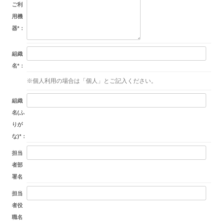
ご利
用機
器
*
：
組織
名
*
：
※個人利用の場合は「個人」とご記入ください。
組織
名(ふ
りが
な)
*
：
担当
者部
署名
担当
者役
職名