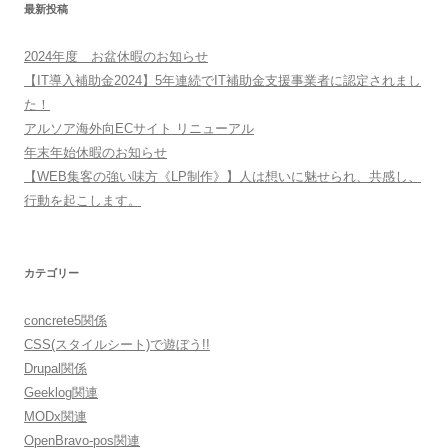
最新投稿
2024年度 お盆休暇のお知らせ
【IT導入補助金2024】5年連続でIT補助金支援事業者に認定されまし
た！
アルソア海外向ECサイト リニューアル
年末年始休暇のお知らせ
【WEB集客の強い味方《LP制作》】人は想いに魅せられ、共感し、
行動を起こします。
カテゴリー
concrete5関係
CSS(スタイルシート)で遊ぼう!!
Drupal関係
Geeklog関連
MODx関連
OpenBravo-pos関連