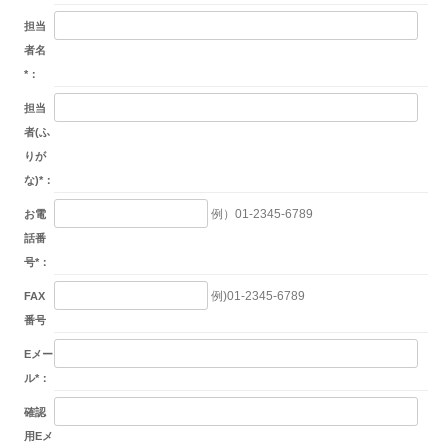
担当
者名
*
：
担当
者(ふ
りが
な)
*
：
例）01-2345-6789
お電
話番
号
*
：
例)01-2345-6789
FAX
番号
Eメー
ル
*
：
確認
用Eメ