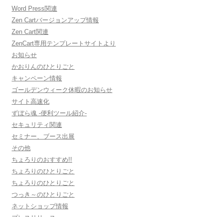
Word Press関連
Zen Cartバージョンアップ情報
Zen Cart関連
ZenCart専用テンプレートサイトより
お知らせ
かおりんのひとりごと
キャンペーン情報
ゴールデンウィーク休暇のお知らせ
サイト高速化
ずぼら魂 -便利ツール紹介-
セキュリティ関連
セミナー、ブース出展
その他
ちょろりのおすすめ!!
ちょろりのひとりごと
ちょろりのひとりごと
つっき～のひとりごと
ネットショップ情報