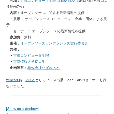
会場
：
京都コンピュータ学院 京都駅前校
（JR京都駅八条口よ
り徒歩7分）
内容
：オープンソースに関する最新情報の提供
・展示： オープンソースコミュニティ、企業・団体による展
示
・セミナー： オープンソースの最新情報を提供
参加費
：無料
主催
：
オープンソースカンファレンス実行委員会
共催
：
・
京都コンピュータ学院
・
京都情報大学院大学
企画運営
：
株式会社びぎねっと
zencart.jp
VHCS
としてブース出展 Zen Cartのセミナーも行
ないました
[Show as slideshow]