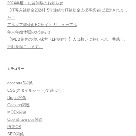
2024年度 お盆休暇のお知らせ
【IT導入補助金2024】5年連続でIT補助金支援事業者に認定されまし
た！
アルソア海外向ECサイト リニューアル
年末年始休暇のお知らせ
【WEB集客の強い味方《LP制作》】人は想いに魅せられ、共感し、
行動を起こします。
カテゴリー
concrete5関係
CSS(スタイルシート)で遊ぼう!!
Drupal関係
Geeklog関連
MODx関連
OpenBravo-pos関連
PCPOS
SEO関係