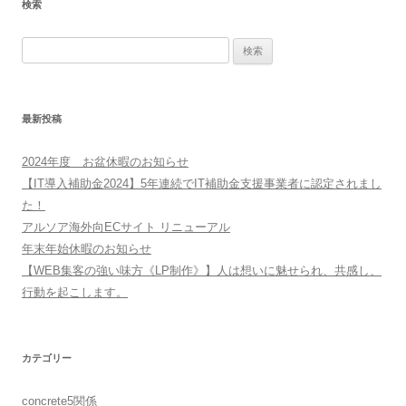
検索
検
索:
最新投稿
2024年度 お盆休暇のお知らせ
【IT導入補助金2024】5年連続でIT補助金支援事業者に認定されまし
た！
アルソア海外向ECサイト リニューアル
年末年始休暇のお知らせ
【WEB集客の強い味方《LP制作》】人は想いに魅せられ、共感し、
行動を起こします。
カテゴリー
concrete5関係