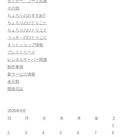
セミナー、ブース出展
その他
ちょろりのおすすめ!!
ちょろりのひとりごと
ちょろりのひとりごと
つっき～のひとりごと
ネットショップ情報
プレスリリース
レンタルサーバー関連
制作事例
新サービス情報
未分類
開発日誌
2026年8月
日
月
火
水
木
金
土
1
2
3
4
5
6
7
8