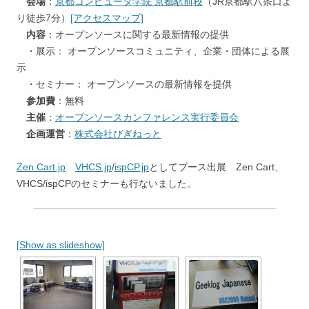
会場
：
京都コンピュータ学院 京都駅前校
（JR京都駅八条口よ
り徒歩7分）
[アクセスマップ]
内容
：オープンソースに関する最新情報の提供
・展示： オープンソースコミュニティ、企業・団体による展
示
・セミナー： オープンソースの最新情報を提供
参加費
：無料
主催
：
オープンソースカンファレンス実行委員会
企画運営
：
株式会社びぎねっと
Zen Cart.jp
VHCS.jp
/
ispCP.jp
としてブース出展 Zen Cart、
VHCS/ispCPのセミナーも行ないました。
[Show as slideshow]