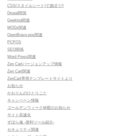
CSS(スタイルシート)で遊ぼう!!
Drupal関係
Geeklog関連
MODx関連
OpenBravo-pos関連
PCPOS
SEO関係
Word Press関連
Zen Cartバージョンアップ情報
Zen Cart関連
ZenCart専用テンプレートサイトより
お知らせ
かおりんのひとりごと
キャンペーン情報
ゴールデンウィーク休暇のお知らせ
サイト高速化
ずぼら魂 -便利ツール紹介-
セキュリティ関連