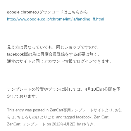
google chromeのダウンロードはこちらから
http://www.google.co.jp/chrome/intl/ja/landing_ff.html
見え方は異なっていても、同じショップですので、
facebook版の為に再度会員登録をする必要は無く、
通常のサイトと同じアカウント情報でログインできます。
テンプレートの設置やプランに関しては、4月10日の公開を予
定しております。
This entry was posted in
ZenCart専用テンプレートサイトより
,
お知
らせ
,
ちょろりのひとりごと
and tagged
facebook
,
Zen Cart
,
ZenCart
,
テンプレート
on
2012年4月2日
by
ゆうき
.