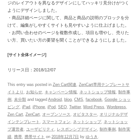
ジのレイアウトを異なるデザインにしてハッキリ見分けがつく
ようにデザインしました。
・商品詳細ページに関して、商品と商品の説明のブロックを分
けて、編集がしやすくサイトも見やすいように仕上げました。
・お問い合わせのページを複数作成し、項目も増やし、売りた
い方、買いたい方の要望を聞くことができるようにしました。
[サイト全体イメージ]
リリース日：2018/12/07
This entry was posted in
Zen Cart関連
,
ZenCart専用テンプレートサ
イトより
,
お知らせ
,
キャンペーン情報
,
ネットショップ情報
,
制作事
例
,
未分類
and tagged
Android
,
blog
,
CMS
,
facebook
,
Google ショッ
ピング
,
iPad
,
iPhone
,
iPod
,
SEO
,
Twitter
,
Word Press
,
Wordpress
,
Zen Cart
,
ZenCart
,
オープンソース
,
オビタスター
,
オリジナルデザ
インテンプレート
,
スマートフォン
,
ネットショップ
,
ネットショッ
プ運営者
,
ユーザビリティ
,
レスポンシブデザイン
,
制作事例
,
制作実
績
,
携帯
,
携帯サイト
on
2018年12月7日
by
ゆうき
.