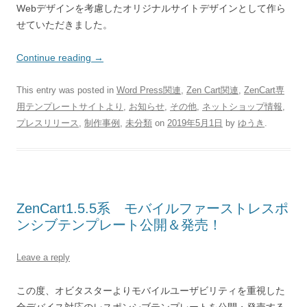
Webデザインを考慮したオリジナルサイトデザインとして作ら
せていただきました。
Continue reading
→
This entry was posted in
Word Press関連
,
Zen Cart関連
,
ZenCart専
用テンプレートサイトより
,
お知らせ
,
その他
,
ネットショップ情報
,
プレスリリース
,
制作事例
,
未分類
on
2019年5月1日
by
ゆうき
.
ZenCart1.5.5系 モバイルファーストレスポ
ンシブテンプレート公開＆発売！
Leave a reply
この度、オビタスターよりモバイルユーザビリティを重視した
全デバイス対応のレスポンシブテンプレートを公開・発売する