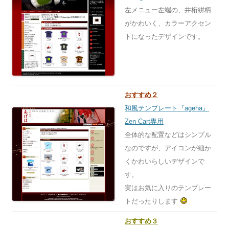
左メニュー左端の、井桁絣柄
がかわいく、カラーアクセン
トになったデザインです。
おすすめ２
和風テンプレート『ageha』
Zen Cart専用
全体的な配置などはシンプル
なのですが、アイコンが細か
くかわいらしいデザインで
す。
実はお気に入りのテンプレー
トだったりします
おすすめ３