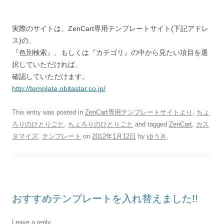
実際のサイトは、ZenCart専用テンプレートサイト(下記アドレ
ス)の、
『色別検索』、もしくは『カテゴリ』の中から見たい項目を選
択していただければ、
確認していただけます。
http://template.obitastar.co.jp/
This entry was posted in
ZenCart専用テンプレートサイトより
,
ちょ
ろりのひとりごと
,
ちょろりのひとりごと
and tagged
ZenCart
,
カス
タマイズ
,
テンプレート
on
2012年1月12日
by
ゆうき
.
おすすめテンプレートを入れ替えました!!
Leave a reply