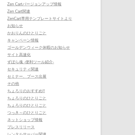
Zen Cartバージョンアップ情報
Zen Cart関連
ZenCart専用テンプレートサイトより
お知らせ
かおりんのひとりごと
キャンペーン情報
ゴールデンウィーク休暇のお知らせ
サイト高速化
ずぼら魂 -便利ツール紹介-
セキュリティ関連
セミナー、ブース出展
その他
ちょろりのおすすめ!!
ちょろりのひとりごと
ちょろりのひとりごと
つっき～のひとりごと
ネットショップ情報
プレスリリース
レンタルサーバー関連