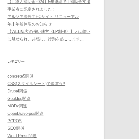
【IT導入補助金2024】5年連続でIT補助金支援
事業者に認定されました！
アルソア海外向ECサイト リニューアル
年末年始休暇のお知らせ
【WEB集客の強い味方《LP制作》】人は想い
に魅せられ、共感し、行動を起こします。
カテゴリー
concrete5関係
CSS(スタイルシート)で遊ぼう!!
Drupal関係
Geeklog関連
MODx関連
OpenBravo-pos関連
PCPOS
SEO関係
Word Press関連