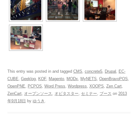
This entry was posted in and tagged
CMS
,
concrete5
,
Drupal
,
EC-
CUBE
,
Geeklog
,
KOF
,
Magento
,
MODx
,
MyNETS
,
OpenBravoPOS
,
OpenPNE
,
PCPOS
,
Word Press
,
Wordpress
,
XOOPS
,
Zen Cart
,
ZenCart
,
オープンソース
,
オビタスター
,
セミナー
,
ブース
on
2013
年9月18日
by
ゆうき
.