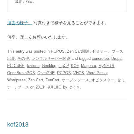
出展：両日。
過去の様子。
写真付きで様子を見ることができます。
何卒、宜しくお願いいたします。
This entry was posted in
PCPOS
,
Zen Cart関連
,
セミナー、ブース
出展
,
その他
,
レンタルサーバー関連
and tagged
concrete5
,
Drupal
,
EC-CUBE
,
favicon
,
Geeklog
,
ispCP
,
KOF
,
Magento
,
MyNETS
,
OpenBravoPOS
,
OpenPNE
,
PCPOS
,
VHCS
,
Word Press
,
Wordpress
,
Zen Cart
,
ZenCart
,
オープンソース
,
オビタスター
,
セミ
ナー
,
ブース
on
2013年9月18日
by
ゆうき
.
kof2013