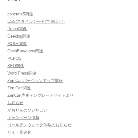
concrete5関係
CSS(スタイルシート)で遊ぼう!!
Drupal関係
Geeklog関連
MODx関連
OpenBravo-pos関連
PCPOS
SEO関係
Word Press関連
Zen Cartバージョンアップ情報
Zen Cart関連
ZenCart専用テンプレートサイトより
お知らせ
かおりんのひとりごと
キャンペーン情報
ゴールデンウィーク休暇のお知らせ
サイト高速化