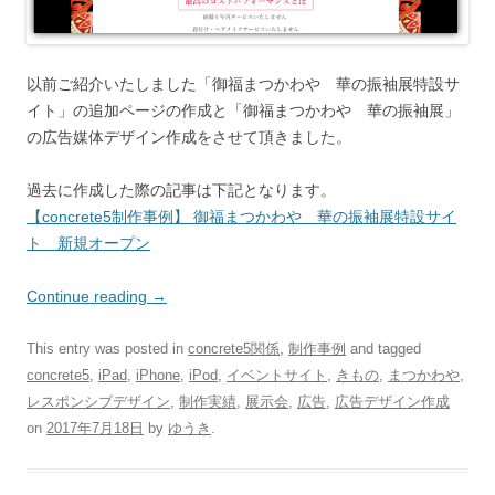
以前ご紹介いたしました「御福まつかわや 華の振袖展特設サ
イト」の追加ページの作成と「御福まつかわや 華の振袖展」
の広告媒体デザイン作成をさせて頂きました。
過去に作成した際の記事は下記となります。
【concrete5制作事例】 御福まつかわや 華の振袖展特設サイ
ト 新規オープン
Continue reading
→
This entry was posted in
concrete5関係
,
制作事例
and tagged
concrete5
,
iPad
,
iPhone
,
iPod
,
イベントサイト
,
きもの
,
まつかわや
,
レスポンシブデザイン
,
制作実績
,
展示会
,
広告
,
広告デザイン作成
on
2017年7月18日
by
ゆうき
.