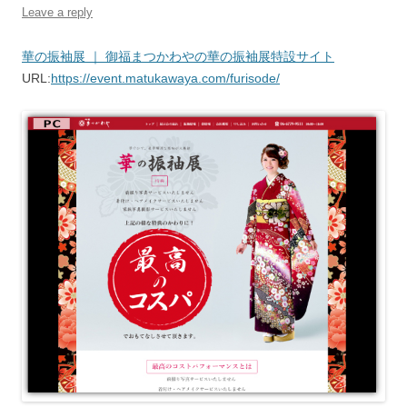
Leave a reply
華の振袖展 ｜ 御福まつかわやの華の振袖展特設サイト
URL:
https://event.matukawaya.com/furisode/