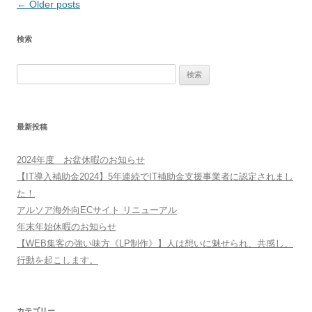
Post
←
Older posts
navigation
検索
検
索:
最新投稿
2024年度 お盆休暇のお知らせ
【IT導入補助金2024】5年連続でIT補助金支援事業者に認定されまし
た！
アルソア海外向ECサイト リニューアル
年末年始休暇のお知らせ
【WEB集客の強い味方《LP制作》】人は想いに魅せられ、共感し、
行動を起こします。
カテゴリー