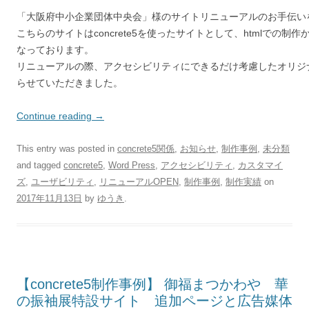
「大阪府中小企業団体中央会」様のサイトリニューアルのお手伝い
こちらのサイトはconcrete5を使ったサイトとして、htmlでの
なっております。
リニューアルの際、アクセシビリティにできるだけ考慮したオリジ
らせていただきました。
Continue reading
→
This entry was posted in
concrete5関係
,
お知らせ
,
制作事例
,
未分類
and tagged
concrete5
,
Word Press
,
アクセシビリティ
,
カスタマイ
ズ
,
ユーザビリティ
,
リニューアルOPEN
,
制作事例
,
制作実績
on
2017年11月13日
by
ゆうき
.
【concrete5制作事例】 御福まつかわや 華
の振袖展特設サイト 追加ページと広告媒体