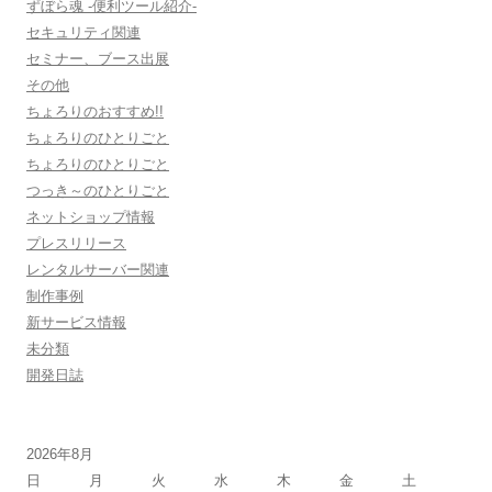
ずぼら魂 -便利ツール紹介-
セキュリティ関連
セミナー、ブース出展
その他
ちょろりのおすすめ!!
ちょろりのひとりごと
ちょろりのひとりごと
つっき～のひとりごと
ネットショップ情報
プレスリリース
レンタルサーバー関連
制作事例
新サービス情報
未分類
開発日誌
2026年8月
日
月
火
水
木
金
土