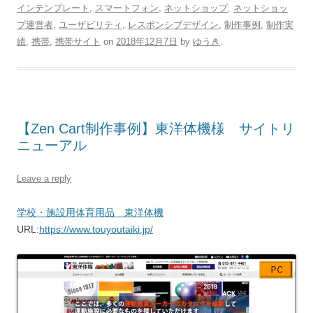
インテンプレート
,
スマートフォン
,
ネットショップ
,
ネットショッ
プ運営者
,
ユーザビリティ
,
レスポンシブデザイン
,
制作事例
,
制作実
績
,
携帯
,
携帯サイト
on
2018年12月7日
by
ゆうき
.
【Zen Cart制作事例】東洋体機様 サイトリ
ニューアル
Leave a reply
学校・施設用体育用品 東洋体機
URL:
https://www.touyoutaiki.jp/