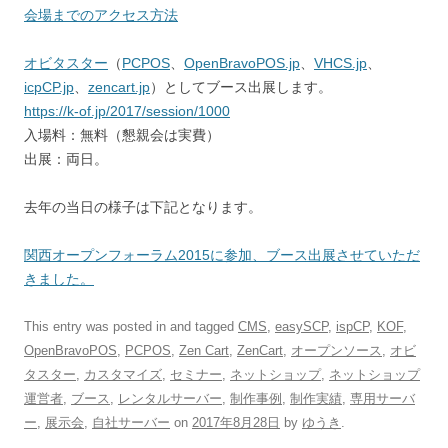
会場までのアクセス方法
オビタスター
（
PCPOS
、
OpenBravoPOS.jp
、
VHCS.jp
、
icpCP.jp
、
zencart.jp
）としてブース出展します。
https://k-of.jp/2017/session/1000
入場料：無料（懇親会は実費）
出展：両日。
去年の当日の様子は下記となります。
関西オープンフォーラム2015
に参加、ブース出展させていただ
きました。
This entry was posted in and tagged
CMS
,
easySCP
,
ispCP
,
KOF
,
OpenBravoPOS
,
PCPOS
,
Zen Cart
,
ZenCart
,
オープンソース
,
オビ
タスター
,
カスタマイズ
,
セミナー
,
ネットショップ
,
ネットショップ
運営者
,
ブース
,
レンタルサーバー
,
制作事例
,
制作実績
,
専用サーバ
ー
,
展示会
,
自社サーバー
on
2017年8月28日
by
ゆうき
.