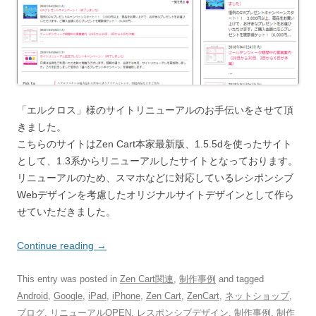
「エルクロス」様のサイトリニューアルのお手伝いをさせて頂
きました。
こちらのサイトはZen Cart本家最新版、1.5.5dを使ったサイト
として、1.3系からリニューアルしたサイトとなっております。
リニューアルのため、スマホなどに対応しているレシポンシブ
Webデザインを考慮したオリジナルサイトデザインとして作ら
せていただきました。
Continue reading
→
This entry was posted in
Zen Cart関連
,
制作事例
and tagged
Android
,
Google
,
iPad
,
iPhone
,
Zen Cart
,
ZenCart
,
ネットショップ
,
ブログ
,
リニューアルOPEN
,
レスポンシブデザイン
,
制作事例
,
制作