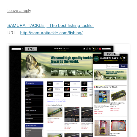
Leave a reply
SAMURAI TACKLE , -The best fishing tackle-
URL：
http://samuraitackle.com/fishing/