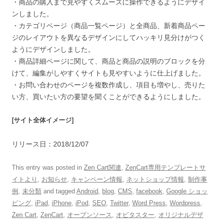
・商品の購入まで見やすくスムーズに操作できるようにデザイ
ンしました。
・カテゴリページ（商品一覧ページ）と全商品、新着商品ペー
ジのレイアウトを異なるデザインにしてハッキリ見分けがつく
ようにデザインしました。
・商品詳細ページに関して、商品と商品の説明のブロックを分
けて、編集がしやすくサイトも見やすいように仕上げました。
・お問い合わせのページを複数作成し、項目も増やし、売りた
い方、買いたい方の要望を聞くことができるようにしました。
[サイト全体イメージ]
リリース日：2018/12/07
This entry was posted in
Zen Cart関連
,
ZenCart専用テンプレートサ
イトより
,
お知らせ
,
キャンペーン情報
,
ネットショップ情報
,
制作事
例
,
未分類
and tagged
Android
,
blog
,
CMS
,
facebook
,
Google ショッ
ピング
,
iPad
,
iPhone
,
iPod
,
SEO
,
Twitter
,
Word Press
,
Wordpress
,
Zen Cart
,
ZenCart
,
オープンソース
,
オビタスター
,
オリジナルデザ