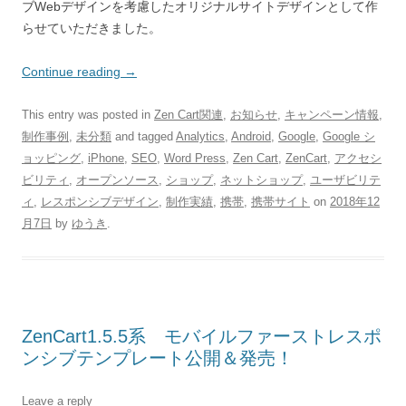
ブWebデザインを考慮したオリジナルサイトデザインとして作
らせていただきました。
Continue reading
→
This entry was posted in
Zen Cart関連
,
お知らせ
,
キャンペーン情報
,
制作事例
,
未分類
and tagged
Analytics
,
Android
,
Google
,
Google シ
ョッピング
,
iPhone
,
SEO
,
Word Press
,
Zen Cart
,
ZenCart
,
アクセシ
ビリティ
,
オープンソース
,
ショップ
,
ネットショップ
,
ユーザビリテ
ィ
,
レスポンシブデザイン
,
制作実績
,
携帯
,
携帯サイト
on
2018年12
月7日
by
ゆうき
.
ZenCart1.5.5系 モバイルファーストレスポ
ンシブテンプレート公開＆発売！
Leave a reply