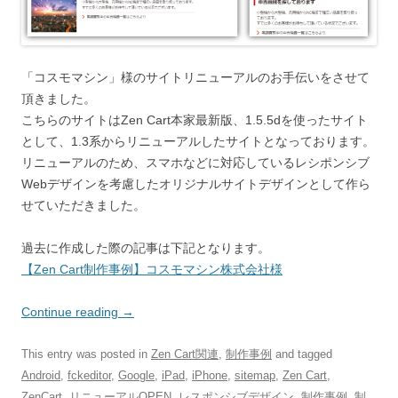
「コスモマシン」様のサイトリニューアルのお手伝いをさせて
頂きました。
こちらのサイトはZen Cart本家最新版、1.5.5dを使ったサイト
として、1.3系からリニューアルしたサイトとなっております。
リニューアルのため、スマホなどに対応しているレシポンシブ
Webデザインを考慮したオリジナルサイトデザインとして作ら
せていただきました。
過去に作成した際の記事は下記となります。
【Zen Cart制作事例】コスモマシン株式会社様
Continue reading
→
This entry was posted in
Zen Cart関連
,
制作事例
and tagged
Android
,
fckeditor
,
Google
,
iPad
,
iPhone
,
sitemap
,
Zen Cart
,
ZenCart
,
リニューアルOPEN
,
レスポンシブデザイン
,
制作事例
,
制