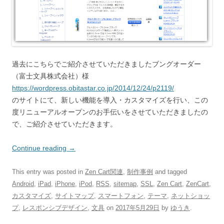
過去にこちらでご紹介させていただきましたブングオーダー
（富士文具株式会社）様
https://wordpress.obitastar.co.jp/2014/12/24/p2119/
のサイトにて、新しい機能を導入・カスタマイズを行い、この
度リニューアルオープンのお手伝いをさせていただきましたの
で、ご紹介させていただきます。
Continue reading
→
This entry was posted in
Zen Cart関連
,
制作事例
and tagged
Android
,
iPad
,
iPhone
,
iPod
,
RSS
,
sitemap
,
SSL
,
Zen Cart
,
ZenCart
,
カスタマイズ
,
サイトマップ
,
スマートフォン
,
テーマ
,
ネットショッ
プ
,
レスポンシブデザイン
,
文具
on
2017年5月29日
by
ゆうき
.