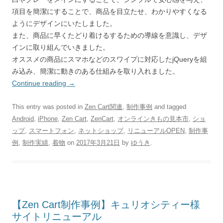
項目を簡潔にすることで、商品を目立たせ、わかりやすくなる
ようにデザインにいたしました。
また、商品に早くたどり着けるするための導線を意識し、デザ
インに取り組んでいきました。
オススメの商品にスマホなどのスワイプに対応したjQueryを組
み込み、簡潔に動きのある仕組みを取り入れました。
Continue reading
→
This entry was posted in
Zen Cart関連
,
制作事例
and tagged
Android
,
iPhone
,
Zen Cart
,
ZenCart
,
オンラインきもの見本市
,
ショ
ップ
,
スマートフォン
,
ネットショップ
,
リニューアルOPEN
,
制作事
例
,
制作実績
,
着物
on
2017年3月21日
by
ゆうき
.
【Zen Cart制作事例】キュリオシティー様
サイトリニューアル