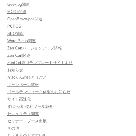
Geeklog関連
MODx関連
OpenBravo-pos関連
PCPOS
SEO関係
Word Press関連
Zen Cartバージョンアップ情報
Zen Cart関連
ZenCart専用テンプレートサイトより
お知らせ
かおりんのひとりごと
キャンペーン情報
ゴールデンウィーク休暇のお知らせ
サイト高速化
ずぼら魂 -便利ツール紹介-
セキュリティ関連
セミナー、ブース出展
その他
ちょろりのおすすめ!!