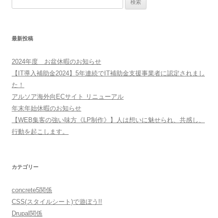
索:
最新投稿
2024年度 お盆休暇のお知らせ
【IT導入補助金2024】5年連続でIT補助金支援事業者に認定されまし
た！
アルソア海外向ECサイト リニューアル
年末年始休暇のお知らせ
【WEB集客の強い味方《LP制作》】人は想いに魅せられ、共感し、
行動を起こします。
カテゴリー
concrete5関係
CSS(スタイルシート)で遊ぼう!!
Drupal関係