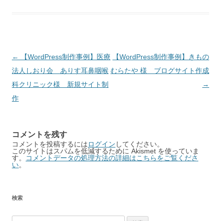
Post
←
【WordPress制作事例】医療
【WordPress制作事例】きもの
navigation
法人しおり会 ありす耳鼻咽喉
むらたや 様 ブログサイト作成
科クリニック様 新規サイト制
→
作
コメントを残す
コメントを投稿するには
ログイン
してください。
このサイトはスパムを低減するために Akismet を使っていま
す。
コメントデータの処理方法の詳細はこちらをご覧くださ
い
。
検索
検