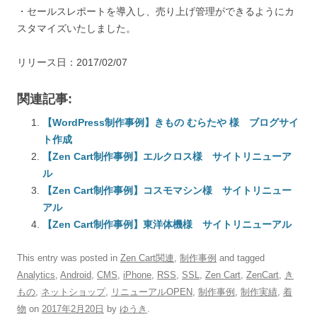
・セールスレポートを導入し、売り上げ管理ができるようにカ
スタマイズいたしました。
リリース日：2017/02/07
関連記事:
【WordPress制作事例】きもの むらたや 様 ブログサイ
ト作成
【Zen Cart制作事例】エルクロス様 サイトリニューア
ル
【Zen Cart制作事例】コスモマシン様 サイトリニュー
アル
【Zen Cart制作事例】東洋体機様 サイトリニューアル
This entry was posted in
Zen Cart関連
,
制作事例
and tagged
Analytics
,
Android
,
CMS
,
iPhone
,
RSS
,
SSL
,
Zen Cart
,
ZenCart
,
き
もの
,
ネットショップ
,
リニューアルOPEN
,
制作事例
,
制作実績
,
着
物
on
2017年2月20日
by
ゆうき
.