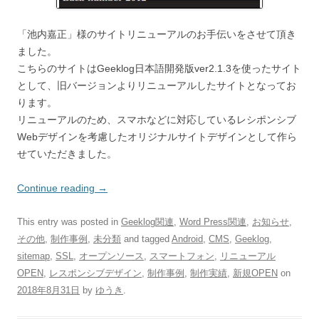
「池内嘉正」様のサイトリニューアルのお手伝いをさせて頂き
ました。
こちらのサイトはGeeklog日本語開発版ver2.1.3を使ったサイト
として、旧バージョンよりリニューアルしたサイトとなってお
ります。
リニューアルのため、スマホなどに対応しているレシポンシブ
Webデザインを考慮したオリジナルサイトデザインとして作ら
せていただきました。
Continue reading
→
This entry was posted in
Geeklog関連
,
Word Press関連
,
お知らせ
,
その他
,
制作事例
,
未分類
and tagged
Android
,
CMS
,
Geeklog
,
sitemap
,
SSL
,
オープンソース
,
スマートフォン
,
リニューアル
OPEN
,
レスポンシブデザイン
,
制作事例
,
制作実績
,
新規OPEN
on
2018年8月31日
by
ゆうき
.