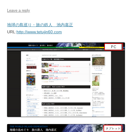
Leave a reply
地球の島巡り・旅の鉄人 池内嘉正
URL:
http://www.tetujin60.com