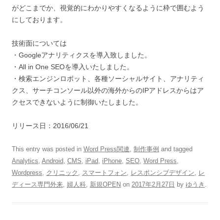
がどこまでか、視覚的にわかりやすくなるように枠で囲むよう
にしております。
技術面については
・Googleアナリティクスを導入致しました。
・All in One SEOを導入いたしました。
・検索エンジンロボット、各種ソーシャルサイト、アナリティ
クス、サーチコンソール以外の海外からのIPアドレスからはア
クセスできないように制御いたしました。
リリース日：2016/06/21
This entry was posted in
Word Press関連
,
制作事例
and tagged
Analytics
,
Android
,
CMS
,
iPad
,
iPhone
,
SEO
,
Word Press
,
Wordpress
,
クリニック
,
スマートフォン
,
レスポンシブデザイン
,
レ
ディース専門外来
,
婦人科
,
新規OPEN
on
2017年2月27日
by
ゆうき
.