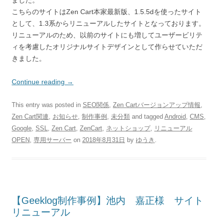
ました。
こちらのサイトはZen Cart本家最新版、1.5.5dを使ったサイト
として、1.3系からリニューアルしたサイトとなっております。
リニューアルのため、以前のサイトにも増してユーザービリテ
ィを考慮したオリジナルサイトデザインとして作らせていただ
きました。
Continue reading
→
This entry was posted in
SEO関係
,
Zen Cartバージョンアップ情報
,
Zen Cart関連
,
お知らせ
,
制作事例
,
未分類
and tagged
Android
,
CMS
,
Google
,
SSL
,
Zen Cart
,
ZenCart
,
ネットショップ
,
リニューアル
OPEN
,
専用サーバー
on
2018年8月31日
by
ゆうき
.
【Geeklog制作事例】池内 嘉正様 サイト
リニューアル