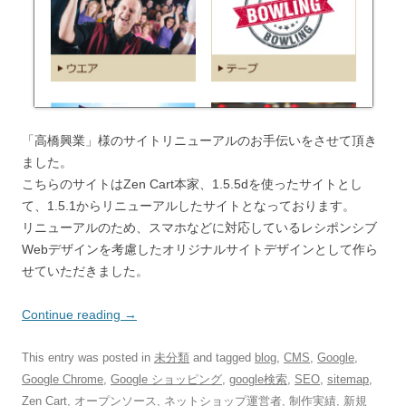
「高橋興業」様のサイトリニューアルのお手伝いをさせて頂き
ました。
こちらのサイトはZen Cart本家、1.5.5dを使ったサイトとし
て、1.5.1からリニューアルしたサイトとなっております。
リニューアルのため、スマホなどに対応しているレシポンシブ
Webデザインを考慮したオリジナルサイトデザインとして作ら
せていただきました。
Continue reading
→
This entry was posted in
未分類
and tagged
blog
,
CMS
,
Google
,
Google Chrome
,
Google ショッピング
,
google検索
,
SEO
,
sitemap
,
Zen Cart
,
オープンソース
,
ネットショップ運営者
,
制作実績
,
新規