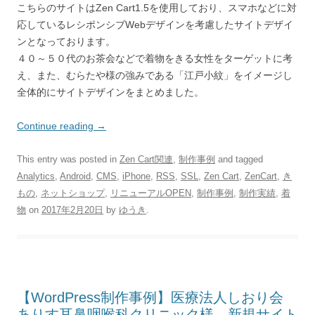
こちらのサイトはZen Cart1.5を使用しており、スマホなどに対
応しているレシポンシブWebデザインを考慮したサイトデザイ
ンとなっております。
４０～５０代のお茶会などで着物をきる女性をターゲットに考
え、また、むらたや様の強みである「江戸小紋」をイメージし
全体的にサイトデザインをまとめました。
Continue reading
→
This entry was posted in
Zen Cart関連
,
制作事例
and tagged
Analytics
,
Android
,
CMS
,
iPhone
,
RSS
,
SSL
,
Zen Cart
,
ZenCart
,
き
もの
,
ネットショップ
,
リニューアルOPEN
,
制作事例
,
制作実績
,
着
物
on
2017年2月20日
by
ゆうき
.
【WordPress制作事例】医療法人しおり会
ありす耳鼻咽喉科クリニック様 新規サイト