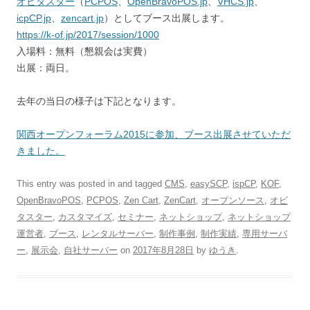
オビタスター
（
PCPOS
、
OpenBravoPOS.jp
、
VHCS.jp
、
icpCP.jp
、
zencart.jp
）としてブース出展します。
https://k-of.jp/2017/session/1000
入場料：無料（懇親会は実費）
出展：両日。
去年の当日の様子は下記となります。
関西オープンフォーラム2015
に参加、ブース出展させていただ
きました。
This entry was posted in and tagged
CMS
,
easySCP
,
ispCP
,
KOF
,
OpenBravoPOS
,
PCPOS
,
Zen Cart
,
ZenCart
,
オープンソース
,
オビ
タスター
,
カスタマイズ
,
セミナー
,
ネットショップ
,
ネットショップ
運営者
,
ブース
,
レンタルサーバー
,
制作事例
,
制作実績
,
専用サーバ
ー
,
展示会
,
自社サーバー
on
2017年8月28日
by
ゆうき
.