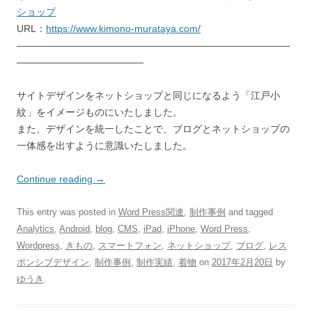
ショップ
URL：
https://www.kimono-murataya.com/
――――――――――――――――――――――――――――
―――――――――――――
サイトデザインをネットショップと同じになるよう「江戸小
紋」をイメージものにいたしました。
また、デザインを統一したことで、ブログとネットショップの
一体感を出すように意識いたしました。
Continue reading
→
This entry was posted in
Word Press関連
,
制作事例
and tagged
Analytics
,
Android
,
blog
,
CMS
,
iPad
,
iPhone
,
Word Press
,
Wordpress
,
きもの
,
スマートフォン
,
ネットショップ
,
ブログ
,
レス
ポンシブデザイン
,
制作事例
,
制作実績
,
着物
on
2017年2月20日
by
ゆうき
.