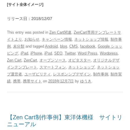
[サイト全体イメージ]
リリース日：2018/12/07
This entry was posted in
Zen Cart関連
,
ZenCart専用テンプレートサ
イトより
,
お知らせ
,
キャンペーン情報
,
ネットショップ情報
,
制作事
例
,
未分類
and tagged
Android
,
blog
,
CMS
,
facebook
,
Google ショッ
ピング
,
iPad
,
iPhone
,
iPod
,
SEO
,
Twitter
,
Word Press
,
Wordpress
,
Zen Cart
,
ZenCart
,
オープンソース
,
オビタスター
,
オリジナルデザ
インテンプレート
,
スマートフォン
,
ネットショップ
,
ネットショッ
プ運営者
,
ユーザビリティ
,
レスポンシブデザイン
,
制作事例
,
制作実
績
,
携帯
,
携帯サイト
on
2018年12月7日
by
ゆうき
.
【Zen Cart制作事例】東洋体機様 サイトリ
ニューアル