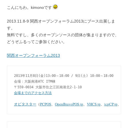
こんにちわ。kimonoです
2013.11.8-9 関西オープンフォーラム2013にブース出展しま
す。
無料ですし、多くのオープンソースの団体が集まりますので、
どうぞふるってご参加ください。
関西オープンフォーラム2013
2013年11月8日(金)13:00～18:00 / 9日(土) 10:00～18:00

会場：大阪南港ATC ITM棟

会場までのアクセス方法

オビタスター
（
PCPOS
、
OpenBravoPOS.jp
、
VHCS.jp
、
icpCP.jp
、
zenc