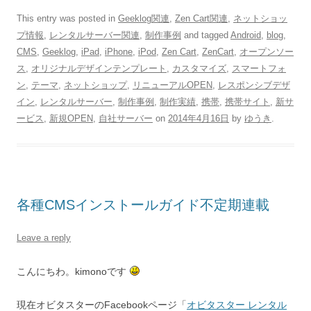
This entry was posted in
Geeklog関連
,
Zen Cart関連
,
ネットショッ
プ情報
,
レンタルサーバー関連
,
制作事例
and tagged
Android
,
blog
,
CMS
,
Geeklog
,
iPad
,
iPhone
,
iPod
,
Zen Cart
,
ZenCart
,
オープンソー
ス
,
オリジナルデザインテンプレート
,
カスタマイズ
,
スマートフォ
ン
,
テーマ
,
ネットショップ
,
リニューアルOPEN
,
レスポンシブデザ
イン
,
レンタルサーバー
,
制作事例
,
制作実績
,
携帯
,
携帯サイト
,
新サ
ービス
,
新規OPEN
,
自社サーバー
on
2014年4月16日
by
ゆうき
.
各種CMSインストールガイド不定期連載
Leave a reply
こんにちわ。kimonoです
現在オビタスターのFacebookページ「
オビタスター レンタル