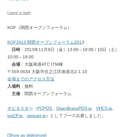
Leave a reply
KOF（関西オープンフォーラム）
KOF2013:関西オープンフォーラム201
3
日時
：2013年11月9日（金）13:00～18:00 / 10日（土）
10:00～18:00
会場
：大阪南港ATC ITM棟
〒559-0034 大阪市住之江区南港北2-1-10
会場までのアクセス方法
入場料
：無料
主催
：関西オープンフォーラム
オビタスター
（
PCPOS
、
OpenBravoPOS.jp
、
VHCS.jp
、
icpCP.jp
、
zencart.jp
）としてブース出展しました。
[Show as slideshow]