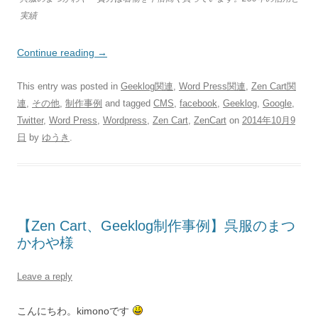
実績
Continue reading
→
This entry was posted in
Geeklog関連
,
Word Press関連
,
Zen Cart関
連
,
その他
,
制作事例
and tagged
CMS
,
facebook
,
Geeklog
,
Google
,
Twitter
,
Word Press
,
Wordpress
,
Zen Cart
,
ZenCart
on
2014年10月9
日
by
ゆうき
.
【Zen Cart、Geeklog制作事例】呉服のまつ
かわや様
Leave a reply
こんにちわ。kimonoです