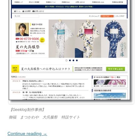
【Geeklog制作事例】
御福 まつかわや 大呉服祭 特設サイト
Continue reading
→