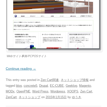
Webサイト事例-PCPOSサイト
Continue reading
→
This entry was posted in
Zen Cart関連
,
ネットショップ情報
and
tagged
blog
,
concrete5
,
Drupal
,
EC-CUBE
,
Geeklog
,
Magento
,
MODx
,
OpenPNE
,
Word Press
,
Wordpress
,
XOOPS
,
Zen Cart
,
ZenCart
,
ネットショップ
on
2015年1月15日
by
ゆうき
.