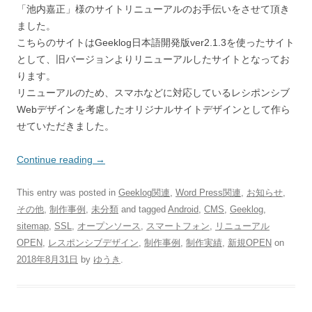
「池内嘉正」様のサイトリニューアルのお手伝いをさせて頂き
ました。
こちらのサイトはGeeklog日本語開発版ver2.1.3を使ったサイト
として、旧バージョンよりリニューアルしたサイトとなってお
ります。
リニューアルのため、スマホなどに対応しているレシポンシブ
Webデザインを考慮したオリジナルサイトデザインとして作ら
せていただきました。
Continue reading
→
This entry was posted in
Geeklog関連
,
Word Press関連
,
お知らせ
,
その他
,
制作事例
,
未分類
and tagged
Android
,
CMS
,
Geeklog
,
sitemap
,
SSL
,
オープンソース
,
スマートフォン
,
リニューアル
OPEN
,
レスポンシブデザイン
,
制作事例
,
制作実績
,
新規OPEN
on
2018年8月31日
by
ゆうき
.