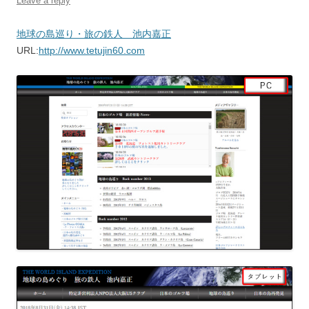
Leave a reply
地球の島巡り・旅の鉄人 池内嘉正
URL:
http://www.tetujin60.com