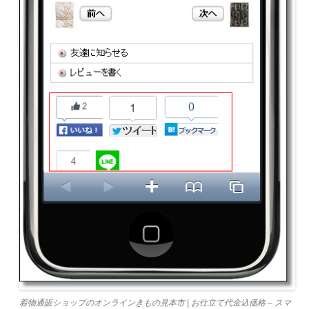
着物通販ショップのオンラインきもの見本市 | お仕立て代金込価格 – スマ