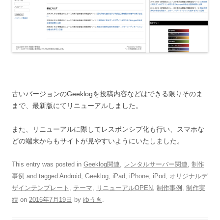
古いバージョンのGeeklogを投稿内容などはできる限りそのま
まで、最新版にてリニューアルしました。
また、リニューアルに際してレスポンシブ化も行い、スマホな
どの端末からもサイトが見やすいようにいたしました。
This entry was posted in
Geeklog関連
,
レンタルサーバー関連
,
制作
事例
and tagged
Android
,
Geeklog
,
iPad
,
iPhone
,
iPod
,
オリジナルデ
ザインテンプレート
,
テーマ
,
リニューアルOPEN
,
制作事例
,
制作実
績
on
2016年7月19日
by
ゆうき
.