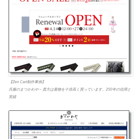
【Zen Cart制作事例】
呉服のまつかわや – 貴方は着物を十倍高く買っています。250年の信用と
実績