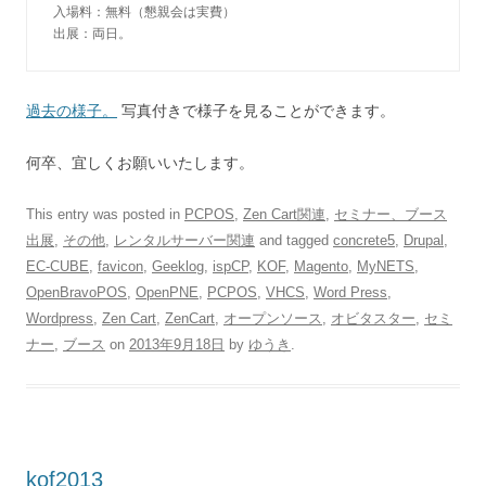
入場料：無料（懇親会は実費）

出展：両日。
過去の様子。
写真付きで様子を見ることができます。
何卒、宜しくお願いいたします。
This entry was posted in
PCPOS
,
Zen Cart関連
,
セミナー、ブース
出展
,
その他
,
レンタルサーバー関連
and tagged
concrete5
,
Drupal
,
EC-CUBE
,
favicon
,
Geeklog
,
ispCP
,
KOF
,
Magento
,
MyNETS
,
OpenBravoPOS
,
OpenPNE
,
PCPOS
,
VHCS
,
Word Press
,
Wordpress
,
Zen Cart
,
ZenCart
,
オープンソース
,
オビタスター
,
セミ
ナー
,
ブース
on
2013年9月18日
by
ゆうき
.
kof2013