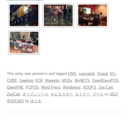
This entry was posted in and tagged
CMS
,
concrete5
,
Drupal
,
EC-
CUBE
,
Geeklog
,
KOF
,
Magento
,
MODx
,
MyNETS
,
OpenBravoPOS
,
OpenPNE
,
PCPOS
,
Word Press
,
Wordpress
,
XOOPS
,
Zen Cart
,
ZenCart
,
オープンソース
,
オビタスター
,
セミナー
,
ブース
on
2013
年9月18日
by
ゆうき
.