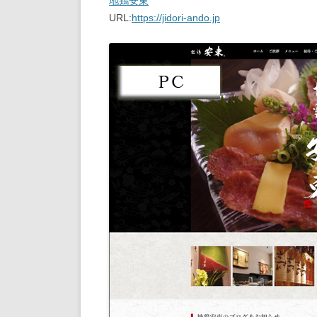
地鶏安東
URL:
https://jidori-ando.jp