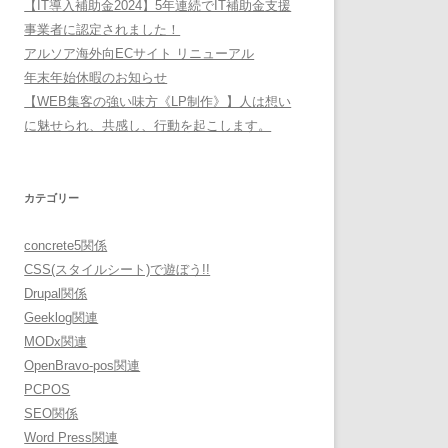
【IT導入補助金2024】5年連続でIT補助金支援
事業者に認定されました！
アルソア海外向ECサイト リニューアル
年末年始休暇のお知らせ
【WEB集客の強い味方《LP制作》】人は想い
に魅せられ、共感し、行動を起こします。
カテゴリー
concrete5関係
CSS(スタイルシート)で遊ぼう!!
Drupal関係
Geeklog関連
MODx関連
OpenBravo-pos関連
PCPOS
SEO関係
Word Press関連