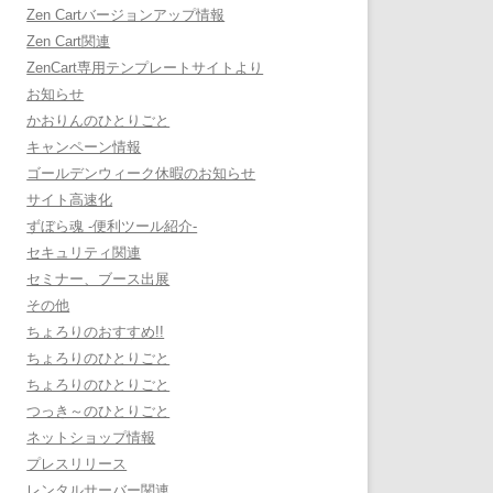
Zen Cartバージョンアップ情報
Zen Cart関連
ZenCart専用テンプレートサイトより
お知らせ
かおりんのひとりごと
キャンペーン情報
ゴールデンウィーク休暇のお知らせ
サイト高速化
ずぼら魂 -便利ツール紹介-
セキュリティ関連
セミナー、ブース出展
その他
ちょろりのおすすめ!!
ちょろりのひとりごと
ちょろりのひとりごと
つっき～のひとりごと
ネットショップ情報
プレスリリース
レンタルサーバー関連