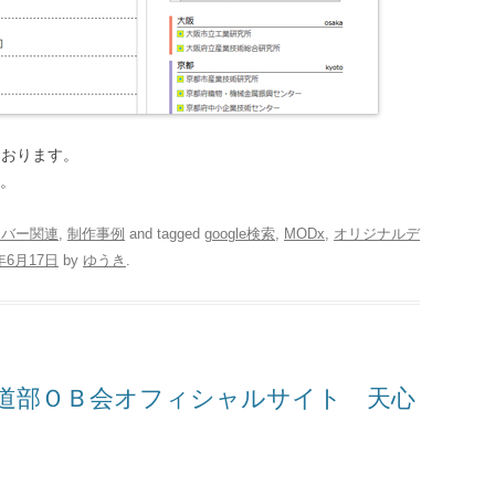
ております。
。
ーバー関連
,
制作事例
and tagged
google検索
,
MODx
,
オリジナルデ
6年6月17日
by
ゆうき
.
剣道部ＯＢ会オフィシャルサイト 天心