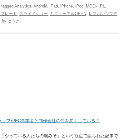
 tagged
Analytics
,
Android
,
iPad
,
iPhone
,
iPod
,
MODx
,
PL
,
ンプレート
,
スライドショー
,
リニューアルOPEN
,
レスポンシブデ
日
by
ゆうき
.
ャップがEC事業者と制作会社の仲を悪くしている？
「やっている人たちの脳みそ」という観点で語られた記事で