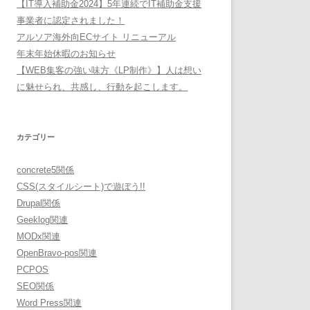
【IT導入補助金2024】5年連続でIT補助金支援
事業者に認定されました！
アルソア海外向ECサイト リニューアル
年末年始休暇のお知らせ
【WEB集客の強い味方《LP制作》】人は想い
に魅せられ、共感し、行動を起こします。
カテゴリー
concrete5関係
CSS(スタイルシート)で遊ぼう!!
Drupal関係
Geeklog関連
MODx関連
OpenBravo-pos関連
PCPOS
SEO関係
Word Press関連