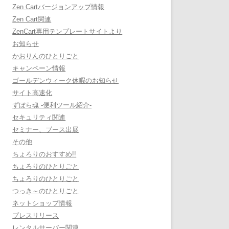
Zen Cartバージョンアップ情報
Zen Cart関連
ZenCart専用テンプレートサイトより
お知らせ
かおりんのひとりごと
キャンペーン情報
ゴールデンウィーク休暇のお知らせ
サイト高速化
ずぼら魂 -便利ツール紹介-
セキュリティ関連
セミナー、ブース出展
その他
ちょろりのおすすめ!!
ちょろりのひとりごと
ちょろりのひとりごと
つっき～のひとりごと
ネットショップ情報
プレスリリース
レンタルサーバー関連