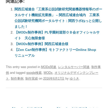
関連記事:
関西広域連合「工業系公設試験研究関連機器情報等のポー
タルサイト機能拡充業務」 – 関西広域連合域内 工業系
公設試験研究機関ポータルサイト : 関西ラボねっと公開し
ました！
【MODx制作事例】PL学園剣道部ＯＢ会オフィシャルサ
イト 天心無限會様
【MODx制作事例】関西広域連合様
【Zen Cart制作事例】モトファクトリーOnline Shop
リニューアル
This entry was posted in
MODx関連
,
レンタルサーバー関連
,
制作事
例
and tagged
google検索
,
MODx
,
オリジナルデザインテンプレー
ト
,
制作事例
,
制作実績
on
2016年6月17日
by
ゆうき
.