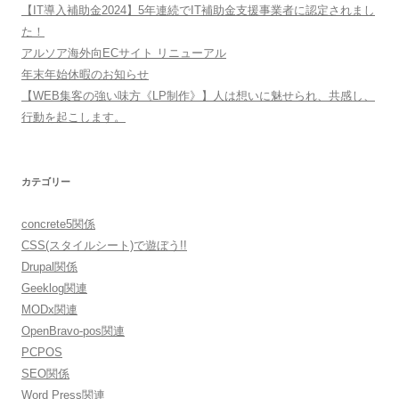
【IT導入補助金2024】5年連続でIT補助金支援事業者に認定されまし
た！
アルソア海外向ECサイト リニューアル
年末年始休暇のお知らせ
【WEB集客の強い味方《LP制作》】人は想いに魅せられ、共感し、
行動を起こします。
カテゴリー
concrete5関係
CSS(スタイルシート)で遊ぼう!!
Drupal関係
Geeklog関連
MODx関連
OpenBravo-pos関連
PCPOS
SEO関係
Word Press関連