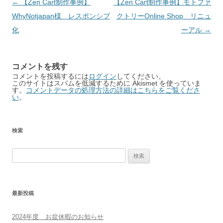
Post
←
【Zen Cart制作事例】
【Zen Cart制作事例】モトファ
navigation
WhyNotjapan様 レスポンシブ
クトリーOnline Shop リニュ
化
ーアル
→
コメントを残す
コメントを投稿するには
ログイン
してください。
このサイトはスパムを低減するために Akismet を使っていま
す。
コメントデータの処理方法の詳細はこちらをご覧くださ
い
。
検索
検
索:
最新投稿
2024年度 お盆休暇のお知らせ