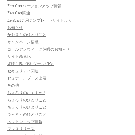
Zen Cartバージョンアップ情報
Zen Cart関連
ZenCart専用テンプレートサイトより
お知らせ
かおりんのひとりごと
キャンペーン情報
ゴールデンウィーク休暇のお知らせ
サイト高速化
ずぼら魂 -便利ツール紹介-
セキュリティ関連
セミナー、ブース出展
その他
ちょろりのおすすめ!!
ちょろりのひとりごと
ちょろりのひとりごと
つっき～のひとりごと
ネットショップ情報
プレスリリース