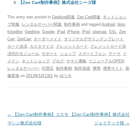
【Zen Cart制作事例】株式会社シーズ様
This entry was posted in
Geeklog関連
,
Zen Cart関連
,
ネットショッ
プ情報
,
レンタルサーバー関連
,
制作事例
and tagged
Android
,
blog
,
fckeditor
,
Geeklog
,
Google
,
iPad
,
iPhone
,
iPod
,
sitemap
,
SSL
,
Zen
Cart
,
ZenCart
,
オーダーメイド
,
オリジナルデザインテンプレート
,
カード決済
,
カスタマイズ
,
クレジットカード
,
クレジットカード決
済代行モジュール
,
サポート
,
ショップ
,
スマートフォン
,
テーマ
,
ド
メイン
,
ネットショップ
,
ブログ
,
ヤマト運輸
,
リニューアルOPEN
,
レンタルサーバー
,
代理店
,
制作事例
,
制作実績
,
携帯
,
携帯サイト
,
画
像変換
on
2013年5月13日
by
ゆうき
.
Post
←
【Zen Cart制作事例】コスモ
【Zen Cart制作事例】株式会社
navigation
マシン株式会社様
ジェイテック様
→