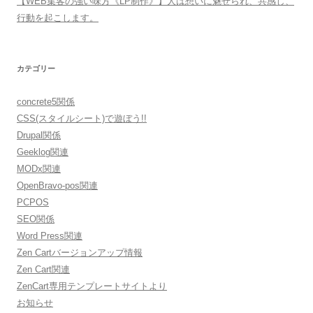
【WEB集客の強い味方《LP制作》】人は想いに魅せられ、共感し、
行動を起こします。
カテゴリー
concrete5関係
CSS(スタイルシート)で遊ぼう!!
Drupal関係
Geeklog関連
MODx関連
OpenBravo-pos関連
PCPOS
SEO関係
Word Press関連
Zen Cartバージョンアップ情報
Zen Cart関連
ZenCart専用テンプレートサイトより
お知らせ