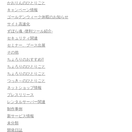
かおりんのひとりごと
キャンペーン情報
ゴールデンウィーク休暇のお知らせ
サイト高速化
ずぼら魂 -便利ツール紹介-
セキュリティ関連
セミナー、ブース出展
その他
ちょろりのおすすめ!!
ちょろりのひとりごと
ちょろりのひとりごと
つっき～のひとりごと
ネットショップ情報
プレスリリース
レンタルサーバー関連
制作事例
新サービス情報
未分類
開発日誌