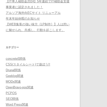
【IT導入補助金2024】5年連続でIT補助金支援
事業者に認定されました！
アルソア海外向ECサイト リニューアル
年末年始休暇のお知らせ
【WEB集客の強い味方《LP制作》】人は想い
に魅せられ、共感し、行動を起こします。
カテゴリー
concrete5関係
CSS(スタイルシート)で遊ぼう!!
Drupal関係
Geeklog関連
MODx関連
OpenBravo-pos関連
PCPOS
SEO関係
Word Press関連