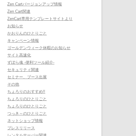
Zen Cartバージョンアップ情報
Zen Cart関連
ZenCart専用テンプレートサイトより
お知らせ
かおりんのひとりごと
キャンペーン情報
ゴールデンウィーク休暇のお知らせ
サイト高速化
ずぼら魂 -便利ツール紹介-
セキュリティ関連
セミナー、ブース出展
その他
ちょろりのおすすめ!!
ちょろりのひとりごと
ちょろりのひとりごと
つっき～のひとりごと
ネットショップ情報
プレスリリース
レンタルサーバー関連