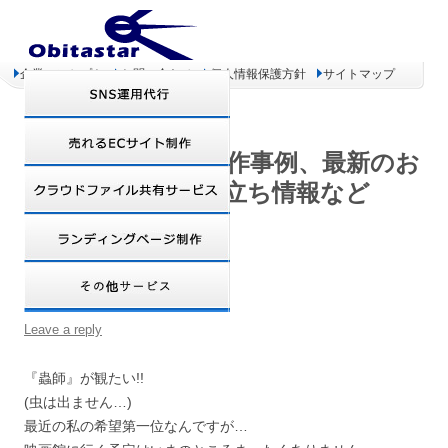
企業コンセプト
お問い合わせ
個人情報保護方針
サイトマップ
オビタスター 制作事例、最新のお
得情報、お役立ち情報など
切実な希望!!
Leave a reply
『蟲師』が観たい!!
(虫は出ません…)
最近の私の希望第一位なんですが…