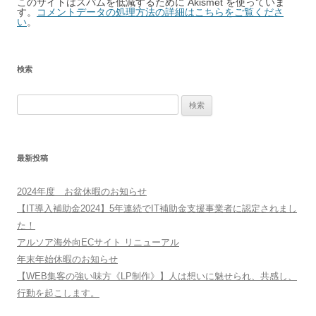
このサイトはスパムを低減するために Akismet を使っていま
す。
コメントデータの処理方法の詳細はこちらをご覧くださ
い
。
検索
検
索:
最新投稿
2024年度 お盆休暇のお知らせ
【IT導入補助金2024】5年連続でIT補助金支援事業者に認定されまし
た！
アルソア海外向ECサイト リニューアル
年末年始休暇のお知らせ
【WEB集客の強い味方《LP制作》】人は想いに魅せられ、共感し、
行動を起こします。