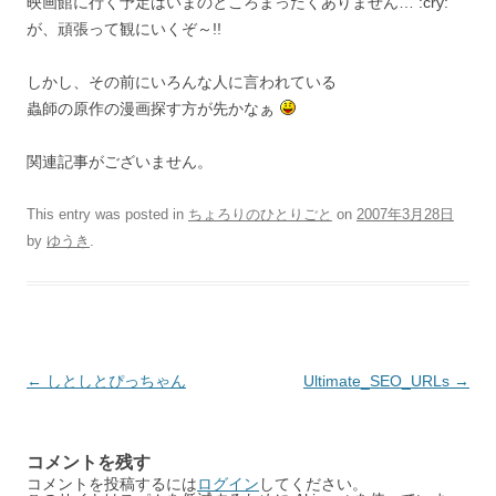
映画館に行く予定はいまのところまったくありません… :cry:
が、頑張って観にいくぞ～!!
しかし、その前にいろんな人に言われている
蟲師の原作の漫画探す方が先かなぁ
関連記事がございません。
This entry was posted in
ちょろりのひとりごと
on
2007年3月28日
by
ゆうき
.
Post
←
しとしとぴっちゃん
Ultimate_SEO_URLs
→
navigation
コメントを残す
コメントを投稿するには
ログイン
してください。