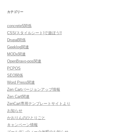
カテゴリー
concrete5関係
CSS(スタイルシート)で遊ぼう!!
Drupal関係
Geeklog関連
MODx関連
OpenBravo-pos関連
PCPOS
SEO関係
Word Press関連
Zen Cartバージョンアップ情報
Zen Cart関連
ZenCart専用テンプレートサイトより
お知らせ
かおりんのひとりごと
キャンペーン情報
ゴールデンウィーク休暇のお知らせ