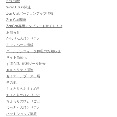
SEO関係
Word Press関連
Zen Cartバージョンアップ情報
Zen Cart関連
ZenCart専用テンプレートサイトより
お知らせ
かおりんのひとりごと
キャンペーン情報
ゴールデンウィーク休暇のお知らせ
サイト高速化
ずぼら魂 -便利ツール紹介-
セキュリティ関連
セミナー、ブース出展
その他
ちょろりのおすすめ!!
ちょろりのひとりごと
ちょろりのひとりごと
つっき～のひとりごと
ネットショップ情報