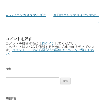
Post
←
パソコンカスタマイズ☆
今日はクリスマスイブですか。
navigation
→
コメントを残す
コメントを投稿するには
ログイン
してください。
このサイトはスパムを低減するために Akismet を使っていま
す。
コメントデータの処理方法の詳細はこちらをご覧くださ
い
。
検索
検
索:
最新投稿