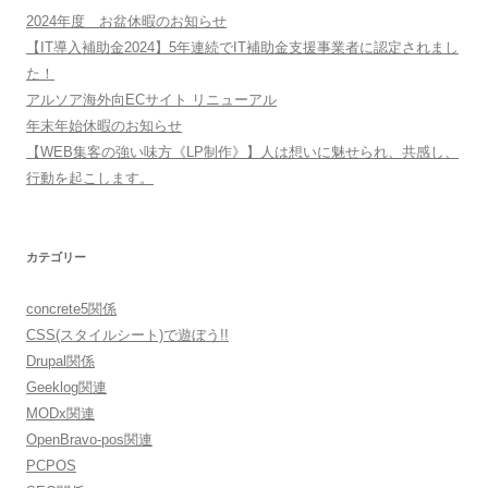
2024年度 お盆休暇のお知らせ
【IT導入補助金2024】5年連続でIT補助金支援事業者に認定されまし
た！
アルソア海外向ECサイト リニューアル
年末年始休暇のお知らせ
【WEB集客の強い味方《LP制作》】人は想いに魅せられ、共感し、
行動を起こします。
カテゴリー
concrete5関係
CSS(スタイルシート)で遊ぼう!!
Drupal関係
Geeklog関連
MODx関連
OpenBravo-pos関連
PCPOS