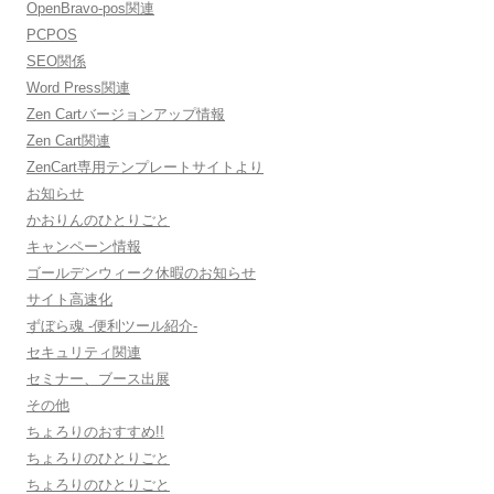
OpenBravo-pos関連
PCPOS
SEO関係
Word Press関連
Zen Cartバージョンアップ情報
Zen Cart関連
ZenCart専用テンプレートサイトより
お知らせ
かおりんのひとりごと
キャンペーン情報
ゴールデンウィーク休暇のお知らせ
サイト高速化
ずぼら魂 -便利ツール紹介-
セキュリティ関連
セミナー、ブース出展
その他
ちょろりのおすすめ!!
ちょろりのひとりごと
ちょろりのひとりごと