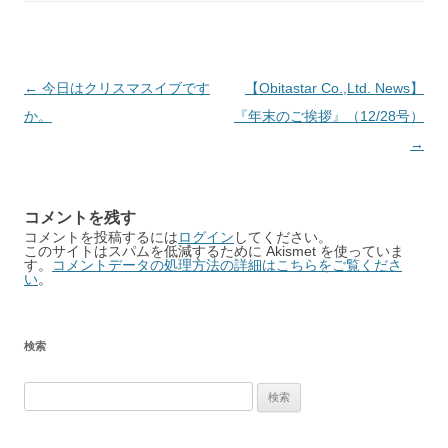
Post
←
今日はクリスマスイブです
【Obitastar Co.,Ltd. News】
navigation
か。
『年末のご挨拶』（12/28号）
→
コメントを残す
コメントを投稿するには
ログイン
してください。
このサイトはスパムを低減するために Akismet を使っていま
す。
コメントデータの処理方法の詳細はこちらをご覧くださ
い
。
検索
検
索: