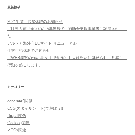
最新投稿
2024年度 お盆休暇のお知らせ
【IT導入補助金2024】5年連続でIT補助金支援事業者に認定されまし
た！
アルソア海外向ECサイト リニューアル
年末年始休暇のお知らせ
【WEB集客の強い味方《LP制作》】人は想いに魅せられ、共感し、
行動を起こします。
カテゴリー
concrete5関係
CSS(スタイルシート)で遊ぼう!!
Drupal関係
Geeklog関連
MODx関連