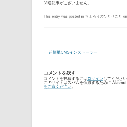
関連記事がございません。
This entry was posted in
ちょろりのひとりごと
o
Post
←
超簡単CMSインストーラー
navigation
コメントを残す
コメントを投稿するには
ログイン
してください
このサイトはスパムを低減するために Akisme
をご覧ください
。