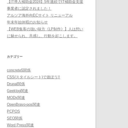
【IT導入補助金2024】5年連続でIT補助金支援
事業者に認定されました！
アルソア海外向ECサイト リニューアル
年末年始休暇のお知らせ
【WEB集客の強い味方《LP制作》】人は想い
に魅せられ、共感し、行動を起こします。
カテゴリー
concrete5関係
CSS(スタイルシート)で遊ぼう!!
Drupal関係
Geeklog関連
MODx関連
OpenBravo-pos関連
PCPOS
SEO関係
Word Press関連