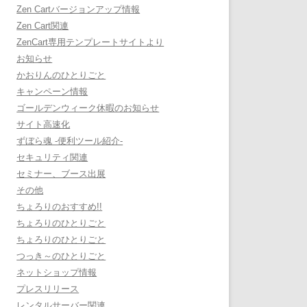
Zen Cartバージョンアップ情報
Zen Cart関連
ZenCart専用テンプレートサイトより
お知らせ
かおりんのひとりごと
キャンペーン情報
ゴールデンウィーク休暇のお知らせ
サイト高速化
ずぼら魂 -便利ツール紹介-
セキュリティ関連
セミナー、ブース出展
その他
ちょろりのおすすめ!!
ちょろりのひとりごと
ちょろりのひとりごと
つっき～のひとりごと
ネットショップ情報
プレスリリース
レンタルサーバー関連