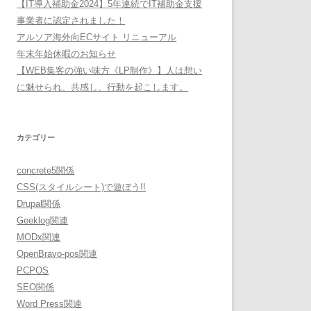
【IT導入補助金2024】5年連続でIT補助金支援
事業者に認定されました！
アルソア海外向ECサイト リニューアル
年末年始休暇のお知らせ
【WEB集客の強い味方《LP制作》】人は想い
に魅せられ、共感し、行動を起こします。
カテゴリー
concrete5関係
CSS(スタイルシート)で遊ぼう!!
Drupal関係
Geeklog関連
MODx関連
OpenBravo-pos関連
PCPOS
SEO関係
Word Press関連