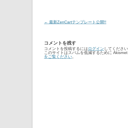
Post
←
最新ZenCartテンプレート公開!!
navigation
コメントを残す
コメントを投稿するには
ログイン
してください
このサイトはスパムを低減するために Akisme
をご覧ください
。