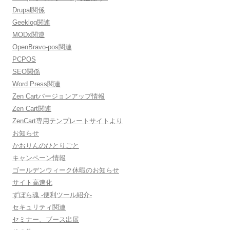
Drupal関係
Geeklog関連
MODx関連
OpenBravo-pos関連
PCPOS
SEO関係
Word Press関連
Zen Cartバージョンアップ情報
Zen Cart関連
ZenCart専用テンプレートサイトより
お知らせ
かおりんのひとりごと
キャンペーン情報
ゴールデンウィーク休暇のお知らせ
サイト高速化
ずぼら魂 -便利ツール紹介-
セキュリティ関連
セミナー、ブース出展