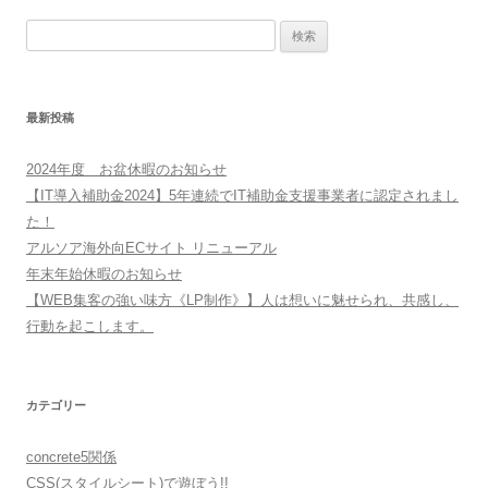
検
索:
最新投稿
2024年度 お盆休暇のお知らせ
【IT導入補助金2024】5年連続でIT補助金支援事業者に認定されまし
た！
アルソア海外向ECサイト リニューアル
年末年始休暇のお知らせ
【WEB集客の強い味方《LP制作》】人は想いに魅せられ、共感し、
行動を起こします。
カテゴリー
concrete5関係
CSS(スタイルシート)で遊ぼう!!