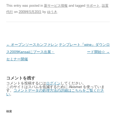
This entry was posted in
新サービス情報
and tagged
サポート
,
設置
代行
on
2009年5月20日
by
ゆうき
.
Post
←
オープンソースカンファレン
テンプレート『wine』ダウンロ
navigation
ス2009Kansaiにブース出展・
ード開始☆
→
セミナー開催
コメントを残す
コメントを投稿するには
ログイン
してください。
このサイトはスパムを低減するために Akismet を使っていま
す。
コメントデータの処理方法の詳細はこちらをご覧くださ
い
。
検索