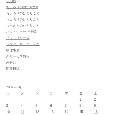
その他
ちょろりのおすすめ!!
ちょろりのひとりごと
ちょろりのひとりごと
つっき～のひとりごと
ネットショップ情報
プレスリリース
レンタルサーバー関連
制作事例
新サービス情報
未分類
開発日誌
2009年5月
日
月
火
水
木
金
土
1
2
3
4
5
6
7
8
9
10
11
12
13
14
15
16