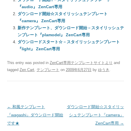
『audio』 ZenCart専用
ダウンロード開始☆スタイリッシュテンプレート
『camera』 ZenCart専用
新作テンプレート、ダウンロード開始－スタイリッシュテ
ンプレート『plamodel』 ZenCart専用
ダウンロードスタート☆－スタイリッシュテンプレート
『light』 ZenCart専用
This entry was posted in
ZenCart専用テンプレートサイトより
and
tagged
Zen Cart
,
テンプレート
on
2009年6月27日
by
ゆうき
.
Post
←
和風テンプレート
ダウンロード開始☆スタイリッ
navigation
『wagashi』ダウンロード開始
シュテンプレート『camera』
です★
ZenCart専用
→