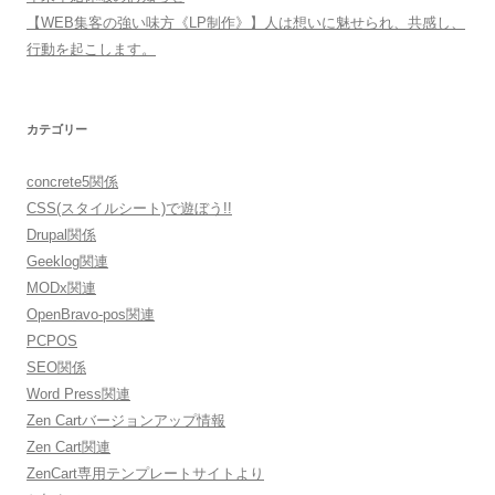
【WEB集客の強い味方《LP制作》】人は想いに魅せられ、共感し、
行動を起こします。
カテゴリー
concrete5関係
CSS(スタイルシート)で遊ぼう!!
Drupal関係
Geeklog関連
MODx関連
OpenBravo-pos関連
PCPOS
SEO関係
Word Press関連
Zen Cartバージョンアップ情報
Zen Cart関連
ZenCart専用テンプレートサイトより