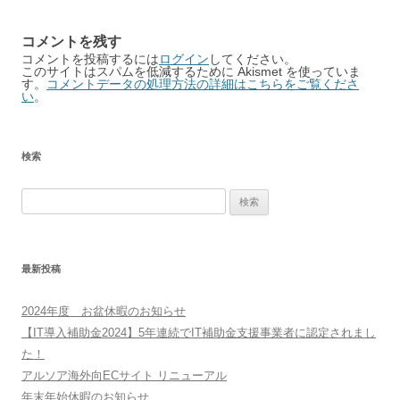
コメントを残す
コメントを投稿するには
ログイン
してください。
このサイトはスパムを低減するために Akismet を使っていま
す。
コメントデータの処理方法の詳細はこちらをご覧くださ
い
。
検索
検
索:
最新投稿
2024年度 お盆休暇のお知らせ
【IT導入補助金2024】5年連続でIT補助金支援事業者に認定されまし
た！
アルソア海外向ECサイト リニューアル
年末年始休暇のお知らせ