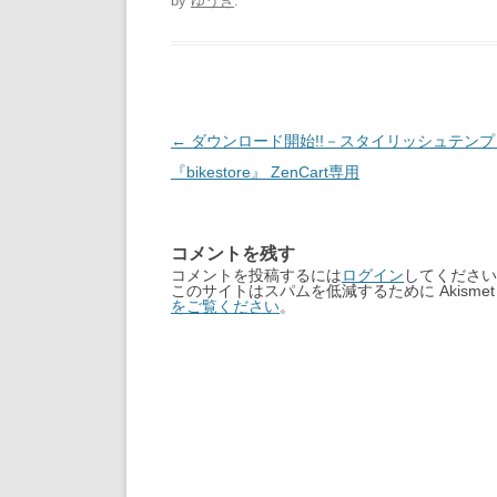
by
ゆうき
.
Post
←
ダウンロード開始!!－スタイリッシュテンプ
navigation
『bikestore』 ZenCart専用
コメントを残す
コメントを投稿するには
ログイン
してください
このサイトはスパムを低減するために Akisme
をご覧ください
。