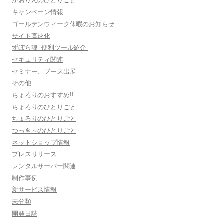
かおりんのひとりごと
キャンペーン情報
ゴールデンウィーク休暇のお知らせ
サイト高速化
ずぼら魂 -便利ツール紹介-
セキュリティ関連
セミナー、ブース出展
その他
ちょろりのおすすめ!!
ちょろりのひとりごと
ちょろりのひとりごと
つっき～のひとりごと
ネットショップ情報
プレスリリース
レンタルサーバー関連
制作事例
新サービス情報
未分類
開発日誌