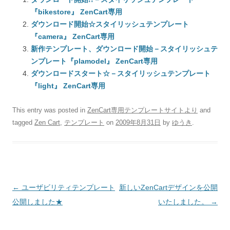
『bikestore』 ZenCart専用
ダウンロード開始☆スタイリッシュテンプレート
『camera』 ZenCart専用
新作テンプレート、ダウンロード開始－スタイリッシュテ
ンプレート『plamodel』 ZenCart専用
ダウンロードスタート☆－スタイリッシュテンプレート
『light』 ZenCart専用
This entry was posted in
ZenCart専用テンプレートサイトより
and
tagged
Zen Cart
,
テンプレート
on
2009年8月31日
by
ゆうき
.
Post
←
ユーザビリティテンプレート
新しいZenCartデザインを公開
navigation
公開しました★
いたしました。
→