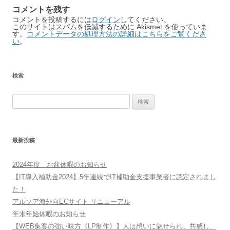
コメントを残す
コメントを投稿するには
ログイン
してください。
このサイトはスパムを低減するために Akismet を使っていま
す。
コメントデータの処理方法の詳細はこちらをご覧くださ
い
。
検索
検
索:
最新投稿
2024年度 お盆休暇のお知らせ
【IT導入補助金2024】5年連続でIT補助金支援事業者に認定されまし
た！
アルソア海外向ECサイト リニューアル
年末年始休暇のお知らせ
【WEB集客の強い味方《LP制作》】人は想いに魅せられ、共感し、