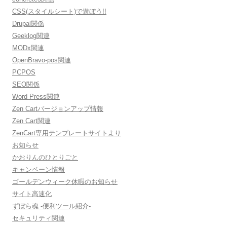
CSS(スタイルシート)で遊ぼう!!
Drupal関係
Geeklog関連
MODx関連
OpenBravo-pos関連
PCPOS
SEO関係
Word Press関連
Zen Cartバージョンアップ情報
Zen Cart関連
ZenCart専用テンプレートサイトより
お知らせ
かおりんのひとりごと
キャンペーン情報
ゴールデンウィーク休暇のお知らせ
サイト高速化
ずぼら魂 -便利ツール紹介-
セキュリティ関連