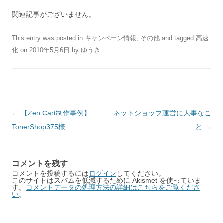
関連記事がございません。
This entry was posted in
キャンペーン情報
,
その他
and tagged
高速
化
on
2010年5月6日
by
ゆうき
.
Post
←
【Zen Cart制作事例】
ネットショップ運営に大事なこ
navigation
TonerShop375様
と
→
コメントを残す
コメントを投稿するには
ログイン
してください。
このサイトはスパムを低減するために Akismet を使っていま
す。
コメントデータの処理方法の詳細はこちらをご覧くださ
い
。