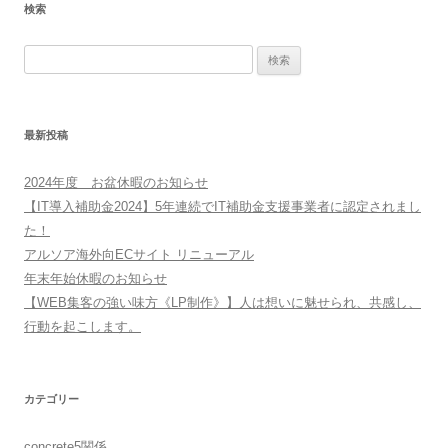
検索
検
索:
最新投稿
2024年度 お盆休暇のお知らせ
【IT導入補助金2024】5年連続でIT補助金支援事業者に認定されまし
た！
アルソア海外向ECサイト リニューアル
年末年始休暇のお知らせ
【WEB集客の強い味方《LP制作》】人は想いに魅せられ、共感し、
行動を起こします。
カテゴリー
concrete5関係