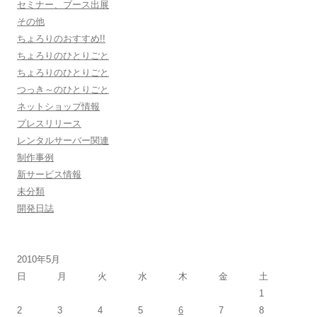
セミナー、ブース出展
その他
ちょろりのおすすめ!!
ちょろりのひとりごと
ちょろりのひとりごと
つっき～のひとりごと
ネットショップ情報
プレスリリース
レンタルサーバー関連
制作事例
新サービス情報
未分類
開発日誌
2010年5月
日
月
火
水
木
金
土
1
2
3
4
5
6
7
8