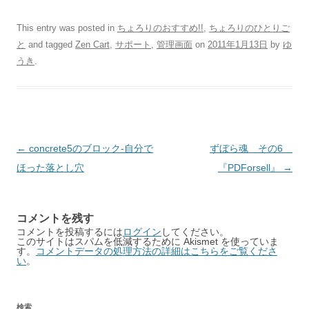
This entry was posted in
ちょろりのおすすめ!!
,
ちょろりのひとりご
と
and tagged
Zen Cart
,
サポート
,
管理画面
on
2011年1月13日
by
ゆ
うき
.
Post
←
concrete5のブロック-自分で
ずぼら魂 その6
navigation
ほった落とし穴
『PDForsell』
→
コメントを残す
コメントを投稿するには
ログイン
してください。
このサイトはスパムを低減するために Akismet を使っていま
す。
コメントデータの処理方法の詳細はこちらをご覧くださ
い
。
検索