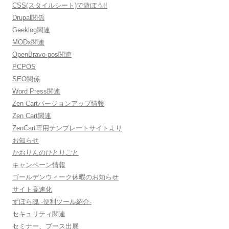
CSS(スタイルシート)で遊ぼう!!
Drupal関係
Geeklog関連
MODx関連
OpenBravo-pos関連
PCPOS
SEO関係
Word Press関連
Zen Cartバージョンアップ情報
Zen Cart関連
ZenCart専用テンプレートサイトより
お知らせ
かおりんのひとりごと
キャンペーン情報
ゴールデンウィーク休暇のお知らせ
サイト高速化
ずぼら魂 -便利ツール紹介-
セキュリティ関連
セミナー、ブース出展