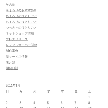
その他
ちょろりのおすすめ!!
ちょろりのひとりごと
ちょろりのひとりごと
つっき～のひとりごと
ネットショップ情報
プレスリリース
レンタルサーバー関連
制作事例
新サービス情報
未分類
開発日誌
2011年1月
日
月
火
水
木
金
土
1
2
3
4
5
6
7
8