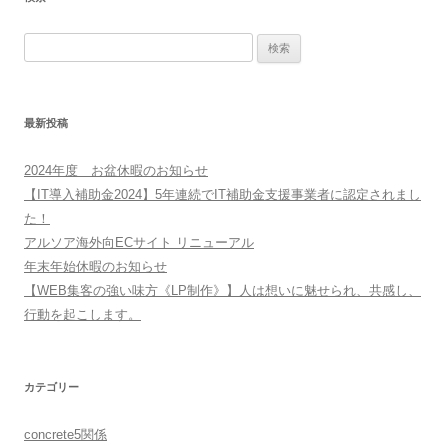
検
索:
最新投稿
2024年度 お盆休暇のお知らせ
【IT導入補助金2024】5年連続でIT補助金支援事業者に認定されまし
た！
アルソア海外向ECサイト リニューアル
年末年始休暇のお知らせ
【WEB集客の強い味方《LP制作》】人は想いに魅せられ、共感し、
行動を起こします。
カテゴリー
concrete5関係