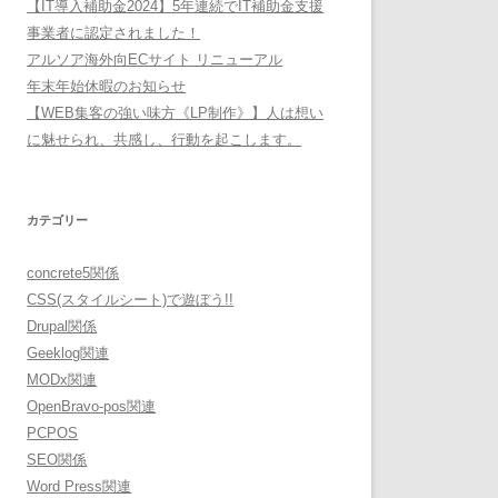
【IT導入補助金2024】5年連続でIT補助金支援
事業者に認定されました！
アルソア海外向ECサイト リニューアル
年末年始休暇のお知らせ
【WEB集客の強い味方《LP制作》】人は想い
に魅せられ、共感し、行動を起こします。
カテゴリー
concrete5関係
CSS(スタイルシート)で遊ぼう!!
Drupal関係
Geeklog関連
MODx関連
OpenBravo-pos関連
PCPOS
SEO関係
Word Press関連