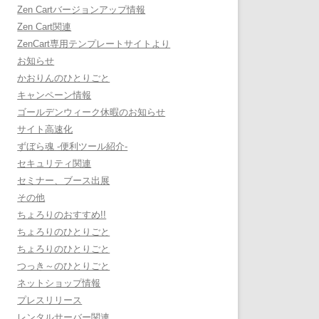
Zen Cartバージョンアップ情報
Zen Cart関連
ZenCart専用テンプレートサイトより
お知らせ
かおりんのひとりごと
キャンペーン情報
ゴールデンウィーク休暇のお知らせ
サイト高速化
ずぼら魂 -便利ツール紹介-
セキュリティ関連
セミナー、ブース出展
その他
ちょろりのおすすめ!!
ちょろりのひとりごと
ちょろりのひとりごと
つっき～のひとりごと
ネットショップ情報
プレスリリース
レンタルサーバー関連