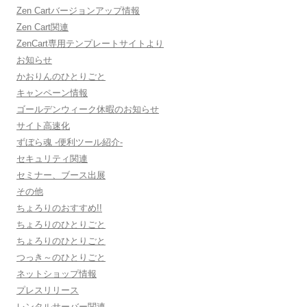
Zen Cartバージョンアップ情報
Zen Cart関連
ZenCart専用テンプレートサイトより
お知らせ
かおりんのひとりごと
キャンペーン情報
ゴールデンウィーク休暇のお知らせ
サイト高速化
ずぼら魂 -便利ツール紹介-
セキュリティ関連
セミナー、ブース出展
その他
ちょろりのおすすめ!!
ちょろりのひとりごと
ちょろりのひとりごと
つっき～のひとりごと
ネットショップ情報
プレスリリース
レンタルサーバー関連