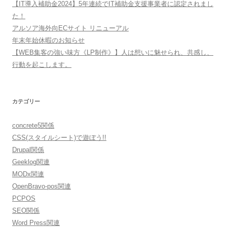
【IT導入補助金2024】5年連続でIT補助金支援事業者に認定されまし
た！
アルソア海外向ECサイト リニューアル
年末年始休暇のお知らせ
【WEB集客の強い味方《LP制作》】人は想いに魅せられ、共感し、
行動を起こします。
カテゴリー
concrete5関係
CSS(スタイルシート)で遊ぼう!!
Drupal関係
Geeklog関連
MODx関連
OpenBravo-pos関連
PCPOS
SEO関係
Word Press関連