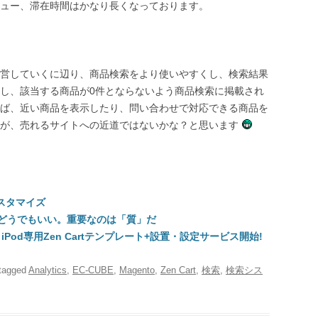
ュー、滞在時間はかなり長くなっております。
営していくに辺り、商品検索をより使いやすくし、検索結果
し、該当する商品が0件とならないよう商品検索に掲載され
ば、近い商品を表示したり、問い合わせで対応できる商品を
とが、売れるサイトへの近道ではないかな？と思います
スタマイズ
てどうでもいい。重要なのは「質」だ
iPod専用Zen Cartテンプレート+設置・設定サービス開始!
tagged
Analytics
,
EC-CUBE
,
Magento
,
Zen Cart
,
検索
,
検索シス