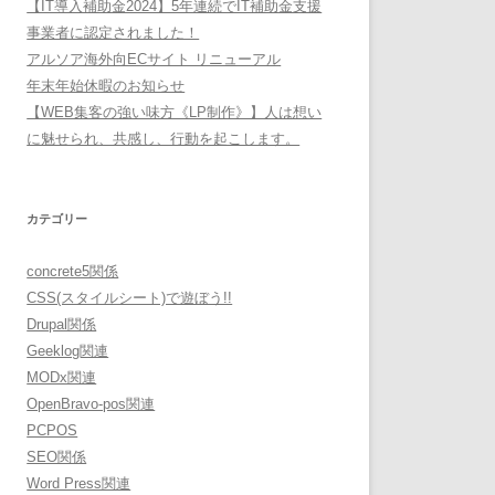
【IT導入補助金2024】5年連続でIT補助金支援
事業者に認定されました！
アルソア海外向ECサイト リニューアル
年末年始休暇のお知らせ
【WEB集客の強い味方《LP制作》】人は想い
に魅せられ、共感し、行動を起こします。
カテゴリー
concrete5関係
CSS(スタイルシート)で遊ぼう!!
Drupal関係
Geeklog関連
MODx関連
OpenBravo-pos関連
PCPOS
SEO関係
Word Press関連