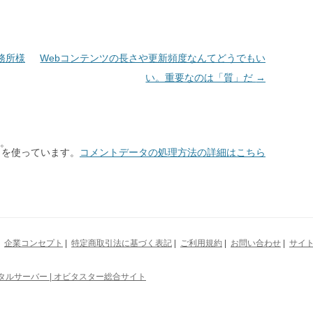
事務所様
Webコンテンツの長さや更新頻度なんてどうでもい
い。重要なのは「質」だ
→
。
t を使っています。
コメントデータの処理方法の詳細はこちら
|
企業コンセプト
|
特定商取引法に基づく表記
|
ご利用規約
|
お問い合わせ
|
サイ
ンタルサーバー | オビタスター総合サイト