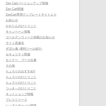
Zen Cartバージョンアップ情報
Zen Cart関連
ZenCart専用テンプレートサイトより
お知らせ
かおりんのひとりごと
キャンペーン情報
ゴールデンウィーク休暇のお知らせ
サイト高速化
ずぼら魂 -便利ツール紹介-
セキュリティ関連
セミナー、ブース出展
その他
ちょろりのおすすめ!!
ちょろりのひとりごと
ちょろりのひとりごと
つっき～のひとりごと
ネットショップ情報
プレスリリース
レンタルサーバー関連