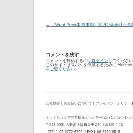
Post
←
【Word Press制作事例】渡辺公認会計士
navigation
コメントを残す
コメントを投稿するには
ログイン
してください
このサイトはスパムを低減するために Akisme
をご覧ください
。
会社概要
|
お支払いについて
|
プライバシーポリシー
ネットショップ開業構築ならお任せ Zen Cartからレ
〒543-0001 大阪府大阪市天王寺区上本町6-4-13
【TEL】06-6772-6700 【FAX】06-6779-9515