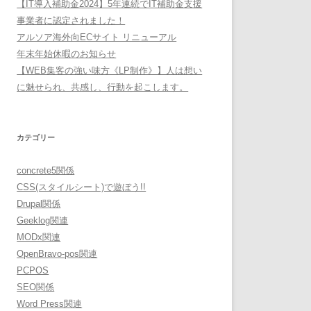
【IT導入補助金2024】5年連続でIT補助金支援
事業者に認定されました！
アルソア海外向ECサイト リニューアル
年末年始休暇のお知らせ
【WEB集客の強い味方《LP制作》】人は想い
に魅せられ、共感し、行動を起こします。
カテゴリー
concrete5関係
CSS(スタイルシート)で遊ぼう!!
Drupal関係
Geeklog関連
MODx関連
OpenBravo-pos関連
PCPOS
SEO関係
Word Press関連