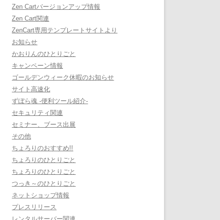
Zen Cartバージョンアップ情報
Zen Cart関連
ZenCart専用テンプレートサイトより
お知らせ
かおりんのひとりごと
キャンペーン情報
ゴールデンウィーク休暇のお知らせ
サイト高速化
ずぼら魂 -便利ツール紹介-
セキュリティ関連
セミナー、ブース出展
その他
ちょろりのおすすめ!!
ちょろりのひとりごと
ちょろりのひとりごと
つっき～のひとりごと
ネットショップ情報
プレスリリース
レンタルサーバー関連