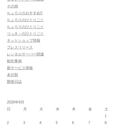
その他
ちょろりのおすすめ!!
ちょろりのひとりごと
ちょろりのひとりごと
つっき～のひとりごと
ネットショップ情報
プレスリリース
レンタルサーバー関連
制作事例
新サービス情報
未分類
開発日誌
2026年8月
日
月
火
水
木
金
土
1
2
3
4
5
6
7
8