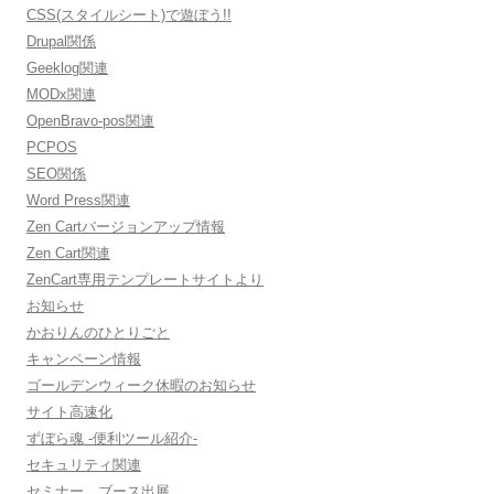
CSS(スタイルシート)で遊ぼう!!
Drupal関係
Geeklog関連
MODx関連
OpenBravo-pos関連
PCPOS
SEO関係
Word Press関連
Zen Cartバージョンアップ情報
Zen Cart関連
ZenCart専用テンプレートサイトより
お知らせ
かおりんのひとりごと
キャンペーン情報
ゴールデンウィーク休暇のお知らせ
サイト高速化
ずぼら魂 -便利ツール紹介-
セキュリティ関連
セミナー、ブース出展