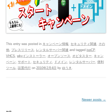
This entry was posted in
キャンペーン情報
,
セキュリティ関連
,
その
他
,
プレスリリース
,
レンタルサーバー関連
and tagged
ispCP
,
VHCS
,
wkyインストーラー
,
オープンソース
,
オビタスター
,
キャン
ペーン
,
サポート
,
セキュリティ
,
ドメイン
,
レンタルサーバー
,
便利
ツール
,
設置代行
on
2010年2月4日
by
ゆうき
.
Post
Newer posts
→
navigation