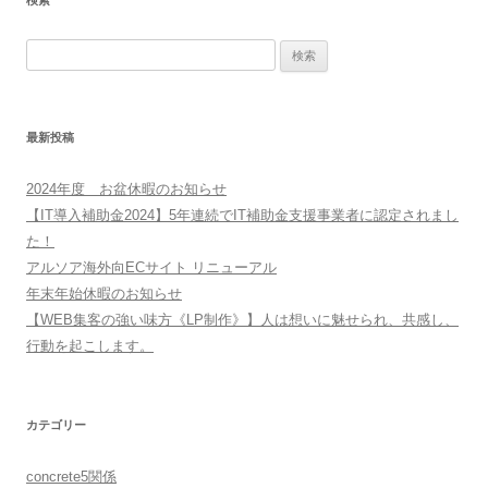
検索
検
索:
最新投稿
2024年度 お盆休暇のお知らせ
【IT導入補助金2024】5年連続でIT補助金支援事業者に認定されまし
た！
アルソア海外向ECサイト リニューアル
年末年始休暇のお知らせ
【WEB集客の強い味方《LP制作》】人は想いに魅せられ、共感し、
行動を起こします。
カテゴリー
concrete5関係