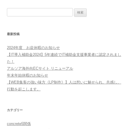
検
索:
最新投稿
2024年度 お盆休暇のお知らせ
【IT導入補助金2024】5年連続でIT補助金支援事業者に認定されまし
た！
アルソア海外向ECサイト リニューアル
年末年始休暇のお知らせ
【WEB集客の強い味方《LP制作》】人は想いに魅せられ、共感し、
行動を起こします。
カテゴリー
concrete5関係