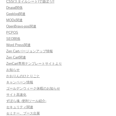
CSS(スタイルシート)で遊ぼう!!
Drupal関係
Geeklog関連
MODx関連
OpenBravo-pos関連
PCPOS
SEO関係
Word Press関連
Zen Cartバージョンアップ情報
Zen Cart関連
ZenCart専用テンプレートサイトより
お知らせ
かおりんのひとりごと
キャンペーン情報
ゴールデンウィーク休暇のお知らせ
サイト高速化
ずぼら魂 -便利ツール紹介-
セキュリティ関連
セミナー、ブース出展