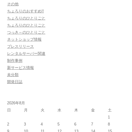
その他
ちょろりのおすすめ!!
ちょろりのひとりごと
ちょろりのひとりごと
つっき～のひとりごと
ネットショップ情報
プレスリリース
レンタルサーバー関連
制作事例
新サービス情報
未分類
開発日誌
2026年8月
日
月
火
水
木
金
土
1
2
3
4
5
6
7
8
9
10
11
12
13
14
15