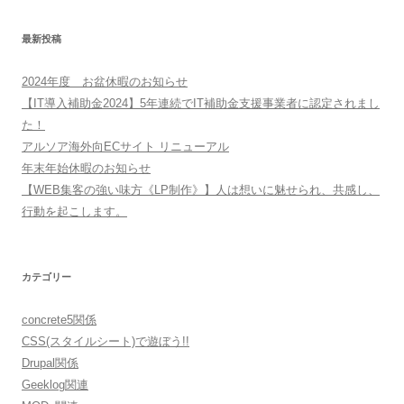
最新投稿
2024年度 お盆休暇のお知らせ
【IT導入補助金2024】5年連続でIT補助金支援事業者に認定されまし
た！
アルソア海外向ECサイト リニューアル
年末年始休暇のお知らせ
【WEB集客の強い味方《LP制作》】人は想いに魅せられ、共感し、
行動を起こします。
カテゴリー
concrete5関係
CSS(スタイルシート)で遊ぼう!!
Drupal関係
Geeklog関連