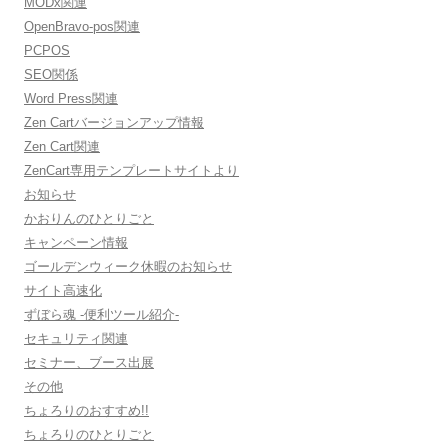
MODx関連
OpenBravo-pos関連
PCPOS
SEO関係
Word Press関連
Zen Cartバージョンアップ情報
Zen Cart関連
ZenCart専用テンプレートサイトより
お知らせ
かおりんのひとりごと
キャンペーン情報
ゴールデンウィーク休暇のお知らせ
サイト高速化
ずぼら魂 -便利ツール紹介-
セキュリティ関連
セミナー、ブース出展
その他
ちょろりのおすすめ!!
ちょろりのひとりごと