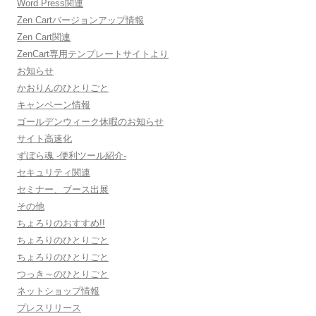
Word Press関連
Zen Cartバージョンアップ情報
Zen Cart関連
ZenCart専用テンプレートサイトより
お知らせ
かおりんのひとりごと
キャンペーン情報
ゴールデンウィーク休暇のお知らせ
サイト高速化
ずぼら魂 -便利ツール紹介-
セキュリティ関連
セミナー、ブース出展
その他
ちょろりのおすすめ!!
ちょろりのひとりごと
ちょろりのひとりごと
つっき～のひとりごと
ネットショップ情報
プレスリリース