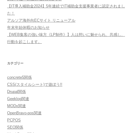
【IT導入補助金2024】5年連続でIT補助金支援事業者に認定されまし
た！
アルソア海外向ECサイト リニューアル
年末年始休暇のお知らせ
【WEB集客の強い味方《LP制作》】人は想いに魅せられ、共感し、
行動を起こします。
カテゴリー
concrete5関係
CSS(スタイルシート)で遊ぼう!!
Drupal関係
Geeklog関連
MODx関連
OpenBravo-pos関連
PCPOS
SEO関係