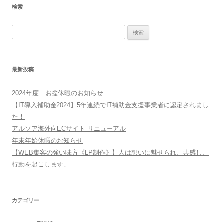
検索
検
索:
最新投稿
2024年度 お盆休暇のお知らせ
【IT導入補助金2024】5年連続でIT補助金支援事業者に認定されまし
た！
アルソア海外向ECサイト リニューアル
年末年始休暇のお知らせ
【WEB集客の強い味方《LP制作》】人は想いに魅せられ、共感し、
行動を起こします。
カテゴリー