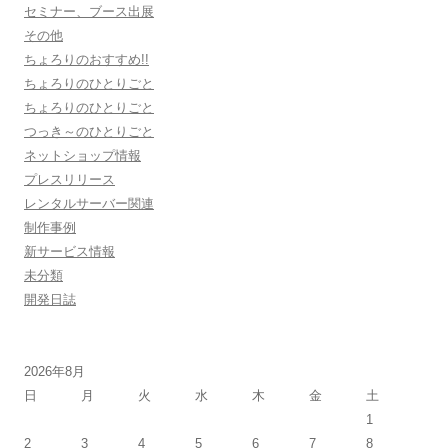
セミナー、ブース出展
その他
ちょろりのおすすめ!!
ちょろりのひとりごと
ちょろりのひとりごと
つっき～のひとりごと
ネットショップ情報
プレスリリース
レンタルサーバー関連
制作事例
新サービス情報
未分類
開発日誌
2026年8月
日
月
火
水
木
金
土
1
2
3
4
5
6
7
8