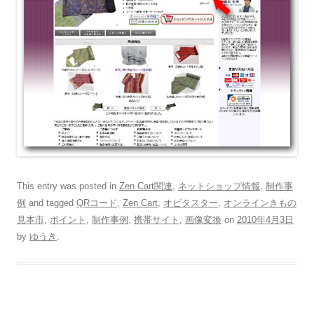
This entry was posted in
Zen Cart関連
,
ネットショップ情報
,
制作事
例
and tagged
QRコード
,
Zen Cart
,
オビタスター
,
オンラインきもの
見本市
,
ポイント
,
制作事例
,
携帯サイト
,
画像変換
on
2010年4月3日
by
ゆうき
.