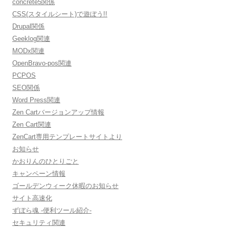
concrete5関係
CSS(スタイルシート)で遊ぼう!!
Drupal関係
Geeklog関連
MODx関連
OpenBravo-pos関連
PCPOS
SEO関係
Word Press関連
Zen Cartバージョンアップ情報
Zen Cart関連
ZenCart専用テンプレートサイトより
お知らせ
かおりんのひとりごと
キャンペーン情報
ゴールデンウィーク休暇のお知らせ
サイト高速化
ずぼら魂 -便利ツール紹介-
セキュリティ関連