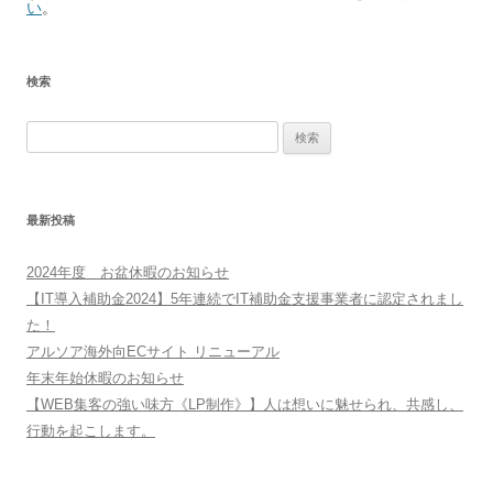
い
。
検索
検
索:
最新投稿
2024年度 お盆休暇のお知らせ
【IT導入補助金2024】5年連続でIT補助金支援事業者に認定されまし
た！
アルソア海外向ECサイト リニューアル
年末年始休暇のお知らせ
【WEB集客の強い味方《LP制作》】人は想いに魅せられ、共感し、
行動を起こします。