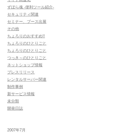
ずぼら魂 -便利ツール紹介-
セキュリティ関連
セミナー、ブース出展
その他
ちょろりのおすすめ!!
ちょろりのひとりごと
ちょろりのひとりごと
つっき～のひとりごと
ネットショップ情報
プレスリリース
レンタルサーバー関連
制作事例
新サービス情報
未分類
開発日誌
2007年7月