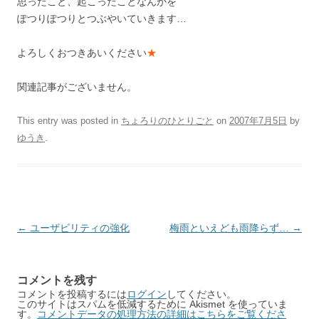
思ったこと、起こったことなんかを
ぽつりぽつりとつぶやいていきます…
よろしくおつきあいください
★
関連記事がございません。
This entry was posted in
ちょろりのひとりごと
on
2007年7月5日
by
ゆうき
.
Post
←
ユーザビリティの強化
梅雨といえども雨降らず…
→
navigation
コメントを残す
コメントを投稿するには
ログイン
してください。
このサイトはスパムを低減するために Akismet を使っていま
す。
コメントデータの処理方法の詳細はこちらをご覧くださ