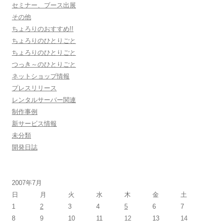
セミナー、ブース出展
その他
ちょろりのおすすめ!!
ちょろりのひとりごと
ちょろりのひとりごと
つっき～のひとりごと
ネットショップ情報
プレスリリース
レンタルサーバー関連
制作事例
新サービス情報
未分類
開発日誌
2007年7月
日
月
火
水
木
金
土
1
2
3
4
5
6
7
8
9
10
11
12
13
14