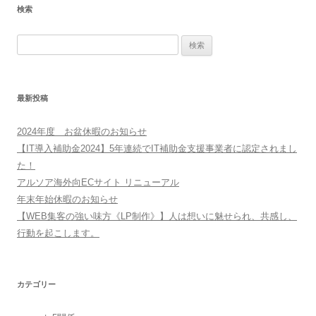
検索
検
索:
最新投稿
2024年度 お盆休暇のお知らせ
【IT導入補助金2024】5年連続でIT補助金支援事業者に認定されまし
た！
アルソア海外向ECサイト リニューアル
年末年始休暇のお知らせ
【WEB集客の強い味方《LP制作》】人は想いに魅せられ、共感し、
行動を起こします。
カテゴリー