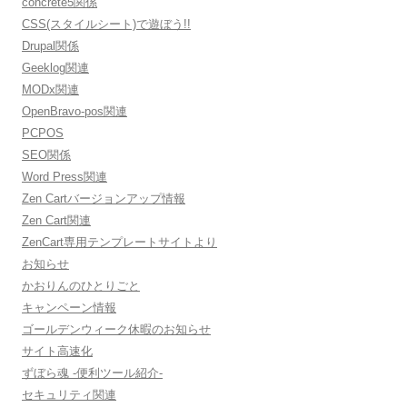
concrete5関係
CSS(スタイルシート)で遊ぼう!!
Drupal関係
Geeklog関連
MODx関連
OpenBravo-pos関連
PCPOS
SEO関係
Word Press関連
Zen Cartバージョンアップ情報
Zen Cart関連
ZenCart専用テンプレートサイトより
お知らせ
かおりんのひとりごと
キャンペーン情報
ゴールデンウィーク休暇のお知らせ
サイト高速化
ずぼら魂 -便利ツール紹介-
セキュリティ関連