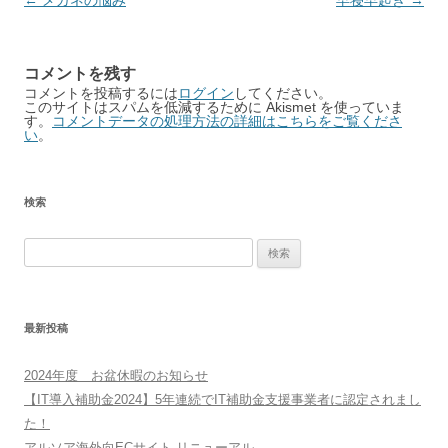
Post
←
メガネの悩み
早寝早起き
→
navigation
コメントを残す
コメントを投稿するには
ログイン
してください。
このサイトはスパムを低減するために Akismet を使っていま
す。
コメントデータの処理方法の詳細はこちらをご覧くださ
い
。
検索
検
索:
最新投稿
2024年度 お盆休暇のお知らせ
【IT導入補助金2024】5年連続でIT補助金支援事業者に認定されまし
た！
アルソア海外向ECサイト リニューアル