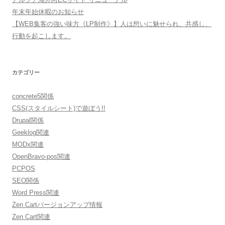
年末年始休暇のお知らせ
【WEB集客の強い味方《LP制作》】人は想いに魅せられ、共感し、
行動を起こします。
カテゴリー
concrete5関係
CSS(スタイルシート)で遊ぼう!!
Drupal関係
Geeklog関連
MODx関連
OpenBravo-pos関連
PCPOS
SEO関係
Word Press関連
Zen Cartバージョンアップ情報
Zen Cart関連