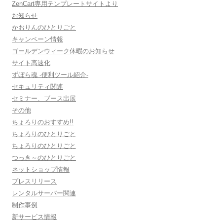
ZenCart専用テンプレートサイトより
お知らせ
かおりんのひとりごと
キャンペーン情報
ゴールデンウィーク休暇のお知らせ
サイト高速化
ずぼら魂 -便利ツール紹介-
セキュリティ関連
セミナー、ブース出展
その他
ちょろりのおすすめ!!
ちょろりのひとりごと
ちょろりのひとりごと
つっき～のひとりごと
ネットショップ情報
プレスリリース
レンタルサーバー関連
制作事例
新サービス情報