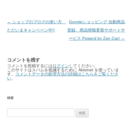
Post
←
ショップのブログの使い方
Googleショッピング 自動商品
navigation
ただいまキャンペーン中!!
登録、商品情報更新サポートサ
ービス Powerd by Zen Cart
→
コメントを残す
コメントを投稿するには
ログイン
してください。
このサイトはスパムを低減するために Akismet を使っていま
す。
コメントデータの処理方法の詳細はこちらをご覧くださ
い
。
検索
検
索: