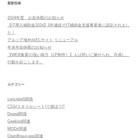
最新投稿
2024年度 お盆休暇のお知らせ
【IT導入補助金2024】5年連続でIT補助金支援事業者に認定されまし
た！
アルソア海外向ECサイト リニューアル
年末年始休暇のお知らせ
【WEB集客の強い味方《LP制作》】人は想いに魅せられ、共感し、
行動を起こします。
カテゴリー
concrete5関係
CSS(スタイルシート)で遊ぼう!!
Drupal関係
Geeklog関連
MODx関連
OpenBravo-pos関連