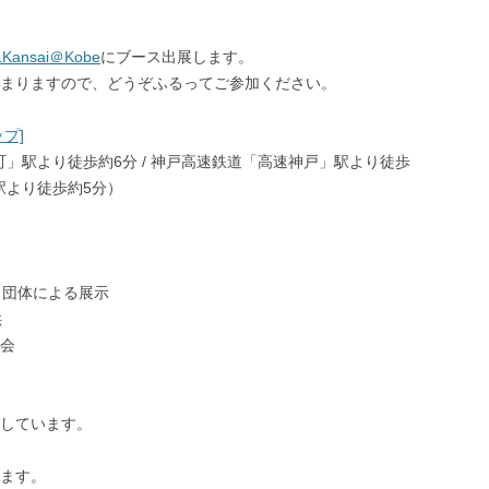
nsai＠Kobe
にブース出展します。
集まりますので、どうぞふるってご参加ください。
プ]
町」駅より徒歩約6分 / 神戸高速鉄道「高速神戸」駅より徒歩
駅より徒歩約5分）
・団体による展示
供
会
しています。
きます。