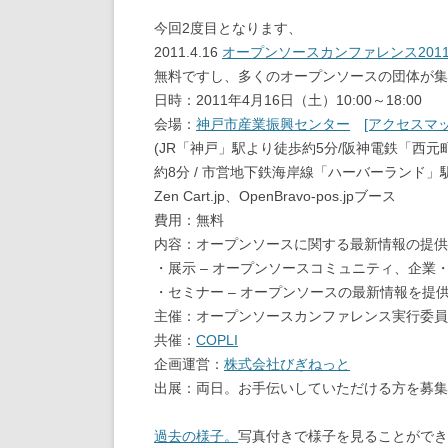
今回2度目となります、
2011.4.16
オープンソースカンファレンス2011Ka
無料ですし、多くのオープンソースの団体が
日時：2011年4月16日（土）10:00～18:00
会場：
神戸市産業振興センター
[アクセスマッ
(JR「神戸」駅より徒歩約5分/阪神電鉄「西元
約8分 / 市営地下鉄海岸線「ハーバーランド」
Zen Cart.jp、OpenBravo-pos.jpブース
費用：無料
内容：オープンソースに関する最新情報の提供
・展示 – オープンソースコミュニティ、企業
・セミナー – オープンソースの最新情報を提
主催：オープンソースカンファレンス実行委員
共催：
COPLI
企画運営：
株式会社びぎねっと
出展：両日。お手伝いしていただける方を募集
過去の様子。
写真付きで様子を見ることがで