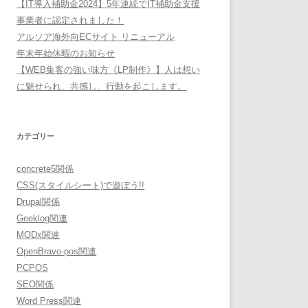
【IT導入補助金2024】5年連続でIT補助金支援
事業者に認定されました！
アルソア海外向ECサイト リニューアル
年末年始休暇のお知らせ
【WEB集客の強い味方《LP制作》】人は想い
に魅せられ、共感し、行動を起こします。
カテゴリー
concrete5関係
CSS(スタイルシート)で遊ぼう!!
Drupal関係
Geeklog関連
MODx関連
OpenBravo-pos関連
PCPOS
SEO関係
Word Press関連