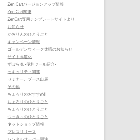
Zen Cartバージョンアップ情報
Zen Cart関連
ZenCart専用テンプレートサイトより
お知らせ
かおりんのひとりごと
キャンペーン情報
ゴールデンウィーク休暇のお知らせ
サイト高速化
ずぼら魂 -便利ツール紹介-
セキュリティ関連
セミナー、ブース出展
その他
ちょろりのおすすめ!!
ちょろりのひとりごと
ちょろりのひとりごと
つっき～のひとりごと
ネットショップ情報
プレスリリース
レンタルサーバー関連