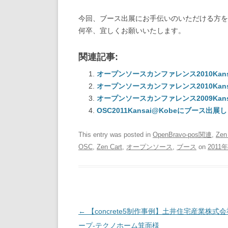
今回、ブース出展にお手伝いのいただける方を
何卒、宜しくお願いいたします。
関連記事:
オープンソースカンファレンス2010Kan
オープンソースカンファレンス2010Kan
オープンソースカンファレンス2009Ka
OSC2011Kansai@Kobeにブース出展
This entry was posted in
OpenBravo-pos関連
,
Zen
OSC
,
Zen Cart
,
オープンソース
,
ブース
on
2011
Post
←
【concrete5制作事例】土井住宅産業株式
navigation
ープ-テクノホーム箕面様