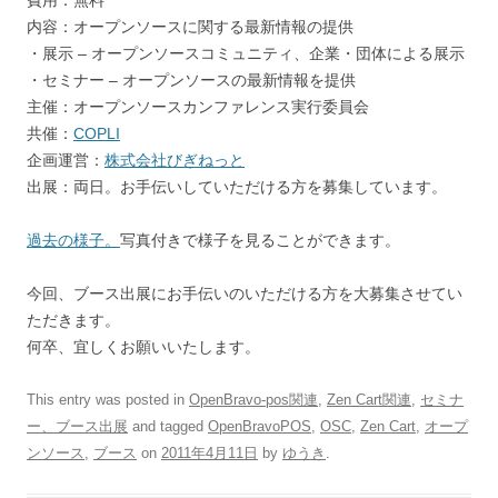
費用：無料
内容：オープンソースに関する最新情報の提供
・展示 – オープンソースコミュニティ、企業・団体による展示
・セミナー – オープンソースの最新情報を提供
主催：オープンソースカンファレンス実行委員会
共催：
COPLI
企画運営：
株式会社びぎねっと
出展：両日。お手伝いしていただける方を募集しています。
過去の様子。
写真付きで様子を見ることができます。
今回、ブース出展にお手伝いのいただける方を大募集させてい
ただきます。
何卒、宜しくお願いいたします。
This entry was posted in
OpenBravo-pos関連
,
Zen Cart関連
,
セミナ
ー、ブース出展
and tagged
OpenBravoPOS
,
OSC
,
Zen Cart
,
オープ
ンソース
,
ブース
on
2011年4月11日
by
ゆうき
.