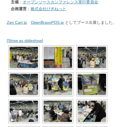
主催
：
オープンソースカンファレンス実行委員会
企画運営
：
株式会社びぎねっと
Zen Cart.jp
OpenBravoPOS.jp
としてブース出展しました。
[Show as slideshow]