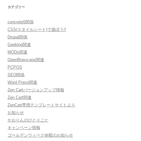
カテゴリー
concrete5関係
CSS(スタイルシート)で遊ぼう!!
Drupal関係
Geeklog関連
MODx関連
OpenBravo-pos関連
PCPOS
SEO関係
Word Press関連
Zen Cartバージョンアップ情報
Zen Cart関連
ZenCart専用テンプレートサイトより
お知らせ
かおりんのひとりごと
キャンペーン情報
ゴールデンウィーク休暇のお知らせ