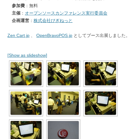
参加費
：無料
主催
：
オープンソースカンファレンス実行委員会
企画運営
：
株式会社びぎねっと
Zen Cart.jp
、
OpenBravoPOS.jp
としてブース出展しました。
[Show as slideshow]