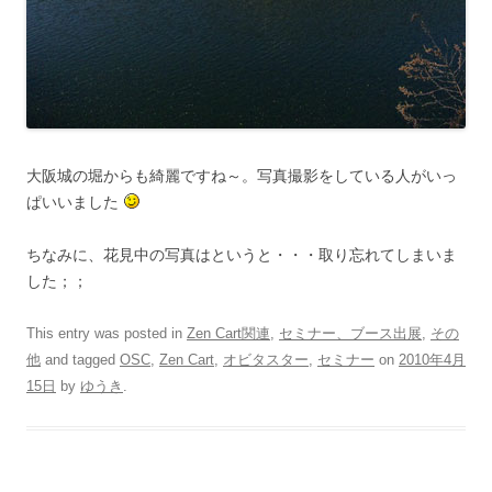
大阪城の堀からも綺麗ですね～。写真撮影をしている人がいっ
ぱいいました
ちなみに、花見中の写真はというと・・・取り忘れてしまいま
した；；
This entry was posted in
Zen Cart関連
,
セミナー、ブース出展
,
その
他
and tagged
OSC
,
Zen Cart
,
オビタスター
,
セミナー
on
2010年4月
15日
by
ゆうき
.