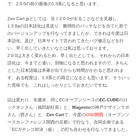
で、2.0.0の前の最後の1.3系になると思います。
Zen Cart.jpとしては、近く2.0.0が出ることなどを見越し、
1.3.8aの日本語化は見送り、脆弱性のパッチなどを当てた形で
のバージョンアップを行なってきましたが、できれば今度は日
本語化、及び、日本サイトで言われてきたバグ修正などを行
い、早く出していきたいなとは私は思っております。
2.0.0は大きく変わるため、早く出たとしても、それからの日本
語化は、今までと違い、別物になると思われますので、きちん
とした日本語版は本家が出てからも時間がかかると思われま
す。ある程度は、1.3系との両立になるとも思います。そういっ
た意味でも、これはしっかりとしておきたいですね。
話は変わり、先週末、同じECオープンソースの
EC-CUBE
のロ
ックオンさん（福田副社長）と、
Magento
の神戸デザインラボ
さん（西さん）と、
Zen Cart
で、今度の
OSC関西
（オープンソ
ースカンファレンス関西の京都）で行なう、合同企画である
「ECガチンコ対決（仮）」の打ち合わせを行なってきました。