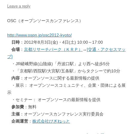
Leave a reply
OSC（オープンソースカンファレンス）
http://www.ospn.jp/osc2012-kyoto/
日時
：2012年8月3日(金)・4日(土) 10:00～17:00
会場
：
京都リサーチパーク（ＫＲＰ）
→
[交通・アクセスマッ
プ]
・JR嵯峨野線(山陰線)「丹波口駅」より西へ徒歩5分
・「京都駅/西院駅/大宮駅/五条駅」からタクシーで約10分
内容
：オープンソースに関する最新情報の提供
・展示： オープンソースコミュニティ、企業・団体による展
示
・セミナー： オープンソースの最新情報を提供
参加費
：無料
主催
：オープンソースカンファレンス実行委員会
企画運営
：
株式会社びぎねっと