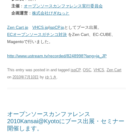
主催
：
オープンソースカンファレンス実行委員会
企画運営
：
株式会社びぎねっと
Zen Cart.jp
VHCS.jp
/
ispCP.jp
としてブース出展。
ECオープンソースガチンコ対決
をZen Cart、EC-CUBE、
Magentoで行いました。
http://www.ustream.tv/recorded/8248998?lang=ja_JP
This entry was posted in and tagged
ispCP
,
OSC
,
VHCS
,
Zen Cart
on
2010年7月10日
by
ゆうき
.
オープンソースカンファレンス
2010Kansai@Kyotoにブース出展・セミナー
開催します。