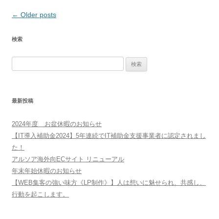
Post
←
Older posts
navigation
検索
検
索:
最新投稿
2024年度 お盆休暇のお知らせ
【IT導入補助金2024】5年連続でIT補助金支援事業者に認定されまし
た！
アルソア海外向ECサイト リニューアル
年末年始休暇のお知らせ
【WEB集客の強い味方《LP制作》】人は想いに魅せられ、共感し、
行動を起こします。