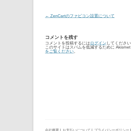
Post
←
ZenCartのファビコン設置について
navigation
コメントを残す
コメントを投稿するには
ログイン
してください
このサイトはスパムを低減するために Akisme
をご覧ください
。
会社概要
|
お支払いについて
|
プライバシーポリシー