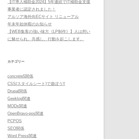
【IT導入補助金2024】5年連続でIT補助金支援
事業者に認定されました！
アルソア海外向ECサイト リニューアル
年末年始休暇のお知らせ
【WEB集客の強い味方《LP制作》】人は想い
に魅せられ、共感し、行動を起こします。
カテゴリー
concrete5関係
CSS(スタイルシート)で遊ぼう!!
Drupal関係
Geeklog関連
MODx関連
OpenBravo-pos関連
PCPOS
SEO関係
Word Press関連