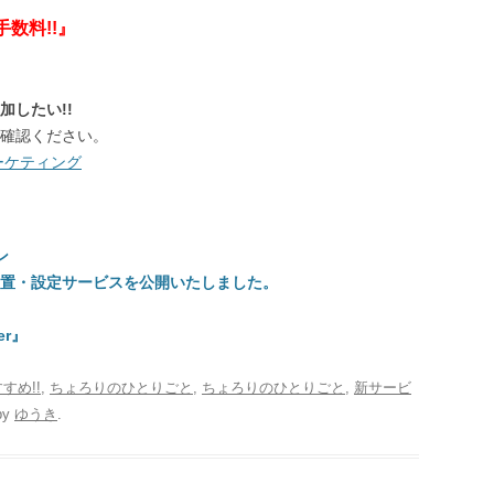
数料!!』
したい!!
確認ください。
ーケティング
ン
ート＋設置・設定サービスを公開いたしました。
er』
すめ!!
,
ちょろりのひとりごと
,
ちょろりのひとりごと
,
新サービ
by
ゆうき
.