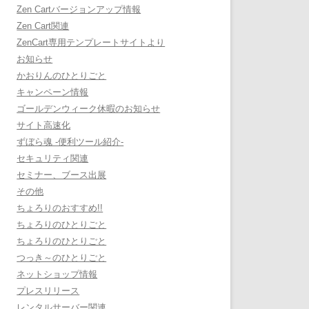
Zen Cartバージョンアップ情報
Zen Cart関連
ZenCart専用テンプレートサイトより
お知らせ
かおりんのひとりごと
キャンペーン情報
ゴールデンウィーク休暇のお知らせ
サイト高速化
ずぼら魂 -便利ツール紹介-
セキュリティ関連
セミナー、ブース出展
その他
ちょろりのおすすめ!!
ちょろりのひとりごと
ちょろりのひとりごと
つっき～のひとりごと
ネットショップ情報
プレスリリース
レンタルサーバー関連