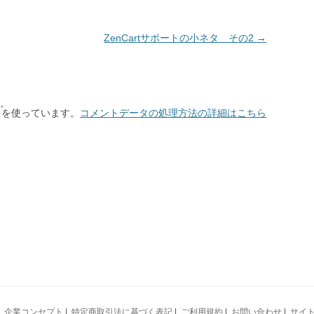
ZenCartサポートの小ネタ その2
→
。
t を使っています。
コメントデータの処理方法の詳細はこちら
|
企業コンセプト
|
特定商取引法に基づく表記
|
ご利用規約
|
お問い合わせ
|
サイ