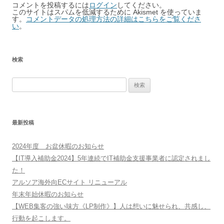
コメントを投稿するには
ログイン
してください。
このサイトはスパムを低減するために Akismet を使っていま
す。
コメントデータの処理方法の詳細はこちらをご覧くださ
い
。
検索
検
索:
最新投稿
2024年度 お盆休暇のお知らせ
【IT導入補助金2024】5年連続でIT補助金支援事業者に認定されまし
た！
アルソア海外向ECサイト リニューアル
年末年始休暇のお知らせ
【WEB集客の強い味方《LP制作》】人は想いに魅せられ、共感し、
行動を起こします。