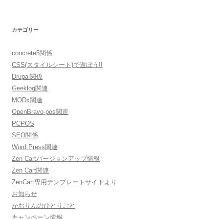
カテゴリー
concrete5関係
CSS(スタイルシート)で遊ぼう!!
Drupal関係
Geeklog関連
MODx関連
OpenBravo-pos関連
PCPOS
SEO関係
Word Press関連
Zen Cartバージョンアップ情報
Zen Cart関連
ZenCart専用テンプレートサイトより
お知らせ
かおりんのひとりごと
キャンペーン情報