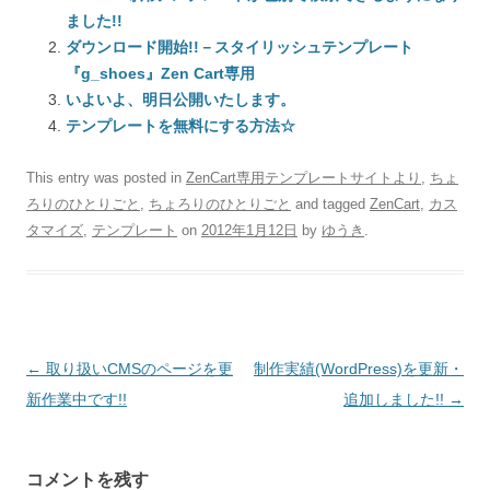
ました!!
ダウンロード開始!!－スタイリッシュテンプレート
『g_shoes』Zen Cart専用
いよいよ、明日公開いたします。
テンプレートを無料にする方法☆
This entry was posted in
ZenCart専用テンプレートサイトより
,
ちょ
ろりのひとりごと
,
ちょろりのひとりごと
and tagged
ZenCart
,
カス
タマイズ
,
テンプレート
on
2012年1月12日
by
ゆうき
.
Post
←
取り扱いCMSのページを更
制作実績(WordPress)を更新・
navigation
新作業中です!!
追加しました!!
→
コメントを残す