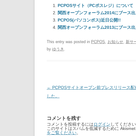
PCPOSサイト（PCポスレジ）について
関西オープンフォーラム2014にブース
PCPOS(パソコンポス)近日公開!!
関西オープンフォーラム2013にブース
This entry was posted in
PCPOS
,
お知らせ
,
新サ
by
ゆうき
.
Post
←
PCPOSサイトオープン前プレスリリース配
navigation
した。
コメントを残す
コメントを投稿するには
ログイン
してください
このサイトはスパムを低減するために Akisme
をご覧ください
。