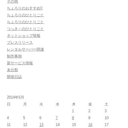
その他
ちょろりのおすすめ!!
ちょろりのひとりごと
ちょろりのひとりごと
つっき～のひとりごと
ネットショップ情報
プレスリリース
レンタルサーバー関連
制作事例
新サービス情報
未分類
開発日誌
2014年5月
日
月
火
水
木
金
土
1
2
3
4
5
6
7
8
9
10
11
12
13
14
15
16
17