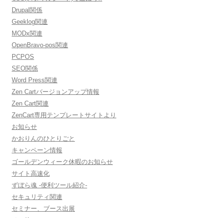
Drupal関係
Geeklog関連
MODx関連
OpenBravo-pos関連
PCPOS
SEO関係
Word Press関連
Zen Cartバージョンアップ情報
Zen Cart関連
ZenCart専用テンプレートサイトより
お知らせ
かおりんのひとりごと
キャンペーン情報
ゴールデンウィーク休暇のお知らせ
サイト高速化
ずぼら魂 -便利ツール紹介-
セキュリティ関連
セミナー、ブース出展