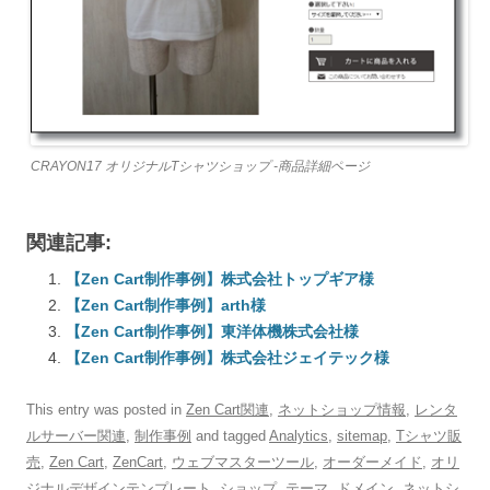
CRAYON17 オリジナルTシャツショップ -商品詳細ページ
関連記事:
【Zen Cart制作事例】株式会社トップギア様
【Zen Cart制作事例】arth様
【Zen Cart制作事例】東洋体機株式会社様
【Zen Cart制作事例】株式会社ジェイテック様
This entry was posted in
Zen Cart関連
,
ネットショップ情報
,
レンタ
ルサーバー関連
,
制作事例
and tagged
Analytics
,
sitemap
,
Tシャツ販
売
,
Zen Cart
,
ZenCart
,
ウェブマスターツール
,
オーダーメイド
,
オリ
ジナルデザインテンプレート
,
ショップ
,
テーマ
,
ドメイン
,
ネットシ