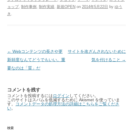
ョップ
,
制作事例
,
制作実績
,
新規OPEN
on
2014年5月22日
by
ゆう
き
.
Post
←
Webコンテンツの長さや更
サイトを改ざんされないために
navigation
新頻度なんてどうでもいい。重
気を付けること
→
要なのは「質」だ
コメントを残す
コメントを投稿するには
ログイン
してください。
このサイトはスパムを低減するために Akismet を使っていま
す。
コメントデータの処理方法の詳細はこちらをご覧くださ
い
。
検索