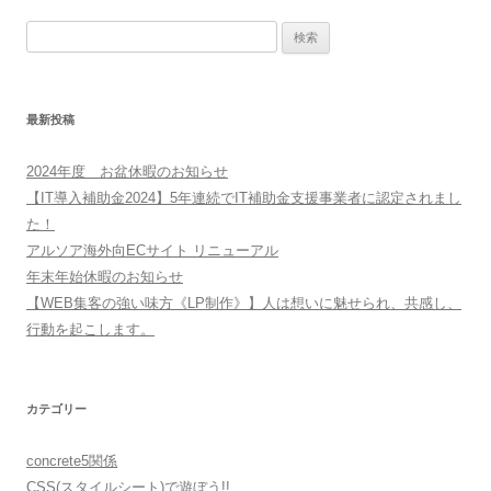
検
索:
最新投稿
2024年度 お盆休暇のお知らせ
【IT導入補助金2024】5年連続でIT補助金支援事業者に認定されまし
た！
アルソア海外向ECサイト リニューアル
年末年始休暇のお知らせ
【WEB集客の強い味方《LP制作》】人は想いに魅せられ、共感し、
行動を起こします。
カテゴリー
concrete5関係
CSS(スタイルシート)で遊ぼう!!