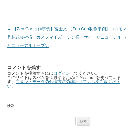
Post
←
【Zen Cart制作事例】富士文
【Zen Cart制作事例】コスモマ
navigation
具株式会社様 カスタマイズ・
シン様 サイトリニューアル
→
リニューアルオープン
コメントを残す
コメントを投稿するには
ログイン
してください。
このサイトはスパムを低減するために Akismet を使っていま
す。
コメントデータの処理方法の詳細はこちらをご覧くださ
い
。
検索
検
索: