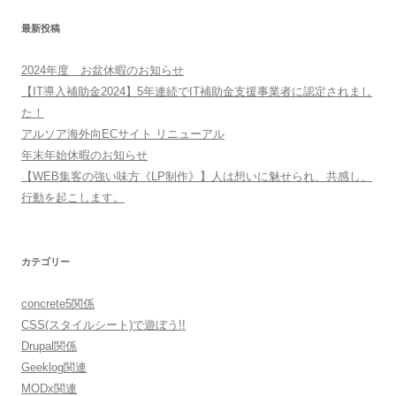
最新投稿
2024年度 お盆休暇のお知らせ
【IT導入補助金2024】5年連続でIT補助金支援事業者に認定されまし
た！
アルソア海外向ECサイト リニューアル
年末年始休暇のお知らせ
【WEB集客の強い味方《LP制作》】人は想いに魅せられ、共感し、
行動を起こします。
カテゴリー
concrete5関係
CSS(スタイルシート)で遊ぼう!!
Drupal関係
Geeklog関連
MODx関連