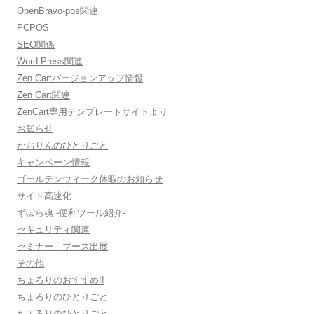
OpenBravo-pos関連
PCPOS
SEO関係
Word Press関連
Zen Cartバージョンアップ情報
Zen Cart関連
ZenCart専用テンプレートサイトより
お知らせ
かおりんのひとりごと
キャンペーン情報
ゴールデンウィーク休暇のお知らせ
サイト高速化
ずぼら魂 -便利ツール紹介-
セキュリティ関連
セミナー、ブース出展
その他
ちょろりのおすすめ!!
ちょろりのひとりごと
ちょろりのひとりごと