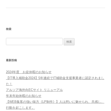
検索
検
索:
最新投稿
2024年度 お盆休暇のお知らせ
【IT導入補助金2024】5年連続でIT補助金支援事業者に認定されまし
た！
アルソア海外向ECサイト リニューアル
年末年始休暇のお知らせ
【WEB集客の強い味方《LP制作》】人は想いに魅せられ、共感し、
行動を起こします。