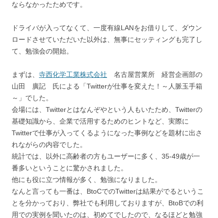
ならなかったためです。
ドライバが入ってなくて、一度有線LANをお借りして、ダウン
ロードさせていただいた以外は、無事にセッティングも完了し
て、勉強会の開始。
まずは、
寺西化学工業株式会社
名古屋営業所 経営企画部の
山田 廣記 氏による「Twitterが仕事を変えた！～人脈玉手箱
～」でした。
会場には、Twitterとはなんぞやという人もいたため、Twitterの
基礎知識から、企業で活用するためのヒントなど、実際に
Twitterで仕事が入ってくるようになった事例などを題材に出さ
れながらの内容でした。
統計では、以外に高齢者の方もユーザーに多く、35-49歳が一
番多いということに驚かされました。
他にも役に立つ情報が多く、勉強になりました。
なんと言っても一番は、BtoCでのTwitterは結果がでるというこ
とを分かっており、弊社でも利用しておりますが、BtoBでの利
用での実例を聞いたのは、初めてでしたので、なるほどと勉強