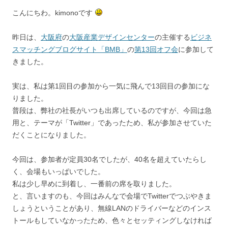
こんにちわ。kimonoです
昨日は、
大阪府
の
大阪産業デザインセンター
の主催する
ビジネ
スマッチングブログサイト「BMB」
の
第13回オフ会
に参加して
きました。
実は、私は第1回目の参加から一気に飛んで13回目の参加にな
りました。
普段は、弊社の社長がいつも出席しているのですが、今回は急
用と、テーマが「Twitter」であったため、私が参加させていた
だくことになりました。
今回は、参加者が定員30名でしたが、40名を超えていたらし
く、会場もいっぱいでした。
私は少し早めに到着し、一番前の席を取りました。
と、言いますのも、今回はみんなで会場でTwitterでつぶやきま
しょうということがあり、無線LANのドライバーなどのインス
トールもしていなかったため、色々とセッティングしなければ