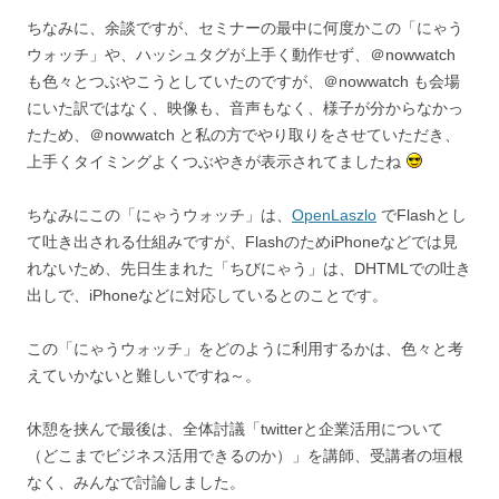
ちなみに、余談ですが、セミナーの最中に何度かこの「にゃう
ウォッチ」や、ハッシュタグが上手く動作せず、＠nowwatch
も色々とつぶやこうとしていたのですが、＠nowwatch も会場
にいた訳ではなく、映像も、音声もなく、様子が分からなかっ
たため、＠nowwatch と私の方でやり取りをさせていただき、
上手くタイミングよくつぶやきが表示されてましたね
ちなみにこの「にゃうウォッチ」は、
OpenLaszlo
でFlashとし
て吐き出される仕組みですが、FlashのためiPhoneなどでは見
れないため、先日生まれた「ちびにゃう」は、DHTMLでの吐き
出しで、iPhoneなどに対応しているとのことです。
この「にゃうウォッチ」をどのように利用するかは、色々と考
えていかないと難しいですね～。
休憩を挟んで最後は、全体討議「twitterと企業活用について
（どこまでビジネス活用できるのか）」を講師、受講者の垣根
なく、みんなで討論しました。