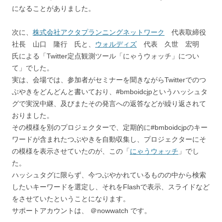
になることがありました。
次に、
株式会社アクタプランニングネットワーク
代表取締役
社長 山口 隆行 氏と、
ウォルディズ
代表 久世 宏明
氏による「Twitter定点観測ツール「にゃうウォッチ」につい
て」でした。
実は、会場では、参加者がセミナーを聞きながらTwitterでのつ
ぶやきをどんどんと書いており、#bmboidcjpというハッシュタ
グで実況中継、及びまたその発言への返答などが繰り返されて
おりました。
その模様を別のプロジェクターで、定期的に#bmboidcjpのキー
ワードが含まれたつぶやきを自動収集し、プロジェクターにそ
の模様を表示させていたのが、この「
にゃうウォッチ
」でし
た。
ハッシュタグに限らず、今つぶやかれているものの中から検索
したいキーワードを選定し、それをFlashで表示、スライドなど
をさせていたということになります。
サポートアカウントは、 ＠nowwatch です。