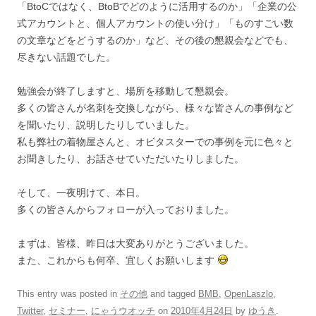
「BtoCではなく、BtoBでどのように活用するのか」「企業の公
式アカウントと、個人アカウントの使い分け」「ものすごい数
の文章などをどうするのか」など、その後の懇親会などでも、
尽きない話題でした。
勉強会が終了しますと、場所を移動して懇親会。
多くの皆さんが名刺を交換しながら、様々な皆さんの事例など
を聞いたり、説明したりしていました。
私も弊社の着物屋さんと、オビタスターでの事例を元に色々と
お聞きしたり、お話させていただいたりしました。
そして、一夜明けて、本日。
多くの皆さんからフォローが入っておりました。
まずは、皆様、昨日は大変ありがとうございました。
また、これからも何卒、宜しくお願いします
This entry was posted in
その他
and tagged
BMB
,
OpenLaszlo
,
Twitter
,
セミナー
,
にゃうウオッチ
on
2010年4月24日
by
ゆうき
.