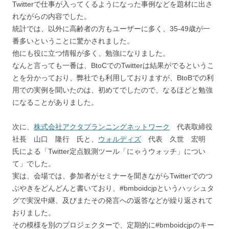
Twitterで仕事が入ってくるようになった事例などを題材に出さ
れながらの内容でした。
統計では、以外に高齢者の方もユーザーに多く、35-49歳が一
番多いということに驚かされました。
他にも役に立つ情報が多く、勉強になりました。
なんと言っても一番は、BtoCでのTwitterは結果がでるというこ
とを分かっており、弊社でも利用しておりますが、BtoBでの利
用での実例を聞いたのは、初めてでしたので、なるほどと勉強
になることがありました。
次に、
株式会社アクタプランニングネットワーク
代表取締役
社長 山口 隆行 氏と、
ウォルディズ
代表 久世 宏明
氏による「Twitter定点観測ツール「にゃうウォッチ」につい
て」でした。
実は、会場では、参加者がセミナーを聞きながらTwitterでのつ
ぶやきをどんどんと書いており、#bmboidcjpというハッシュタ
グで実況中継、及びまたその発言への返答などが繰り返されて
おりました。
その模様を別のプロジェクターで、定期的に#bmboidcjpのキー