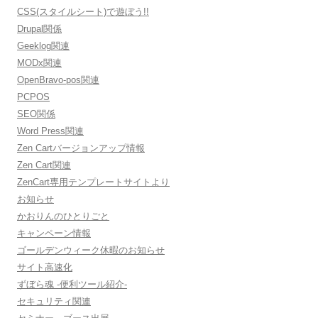
CSS(スタイルシート)で遊ぼう!!
Drupal関係
Geeklog関連
MODx関連
OpenBravo-pos関連
PCPOS
SEO関係
Word Press関連
Zen Cartバージョンアップ情報
Zen Cart関連
ZenCart専用テンプレートサイトより
お知らせ
かおりんのひとりごと
キャンペーン情報
ゴールデンウィーク休暇のお知らせ
サイト高速化
ずぼら魂 -便利ツール紹介-
セキュリティ関連