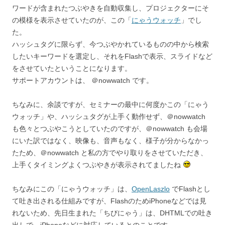
ワードが含まれたつぶやきを自動収集し、プロジェクターにそ
の模様を表示させていたのが、この「
にゃうウォッチ
」でし
た。
ハッシュタグに限らず、今つぶやかれているものの中から検索
したいキーワードを選定し、それをFlashで表示、スライドなど
をさせていたということになります。
サポートアカウントは、 ＠nowwatch です。
ちなみに、余談ですが、セミナーの最中に何度かこの「にゃう
ウォッチ」や、ハッシュタグが上手く動作せず、＠nowwatch
も色々とつぶやこうとしていたのですが、＠nowwatch も会場
にいた訳ではなく、映像も、音声もなく、様子が分からなかっ
たため、＠nowwatch と私の方でやり取りをさせていただき、
上手くタイミングよくつぶやきが表示されてましたね
ちなみにこの「にゃうウォッチ」は、
OpenLaszlo
でFlashとし
て吐き出される仕組みですが、FlashのためiPhoneなどでは見
れないため、先日生まれた「ちびにゃう」は、DHTMLでの吐き