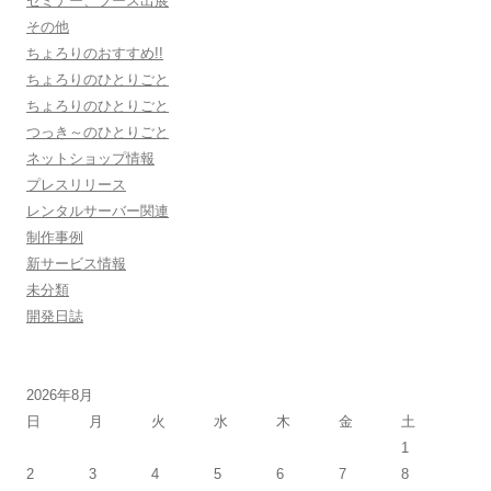
セミナー、ブース出展
その他
ちょろりのおすすめ!!
ちょろりのひとりごと
ちょろりのひとりごと
つっき～のひとりごと
ネットショップ情報
プレスリリース
レンタルサーバー関連
制作事例
新サービス情報
未分類
開発日誌
2026年8月
日
月
火
水
木
金
土
1
2
3
4
5
6
7
8