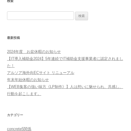
検索
検
索:
最新投稿
2024年度 お盆休暇のお知らせ
【IT導入補助金2024】5年連続でIT補助金支援事業者に認定されまし
た！
アルソア海外向ECサイト リニューアル
年末年始休暇のお知らせ
【WEB集客の強い味方《LP制作》】人は想いに魅せられ、共感し、
行動を起こします。
カテゴリー
concrete5関係