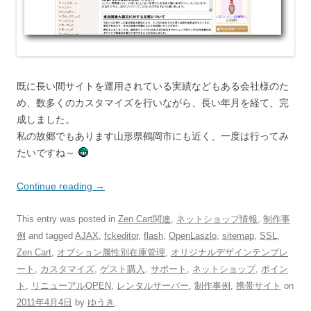
既に長い間サイトを運用されている実績などもある会社様のた
め、数多くのカスタマイズを行いながら、長い年月を経て、完
成しました。
私の故郷でもあります山形県鶴岡市にも近く、一度は行ってみ
たいですね～
Continue reading
→
This entry was posted in
Zen Cart関連
,
ネットショップ情報
,
制作事
例
and tagged
AJAX
,
fckeditor
,
flash
,
OpenLaszlo
,
sitemap
,
SSL
,
Zen Cart
,
オプション属性別在庫管理
,
オリジナルデザインテンプレ
ート
,
カスタマイズ
,
ゲスト購入
,
サポート
,
ネットショップ
,
ポイン
ト
,
リニューアルOPEN
,
レンタルサーバー
,
制作事例
,
携帯サイト
on
2011年4月4日
by
ゆうき
.