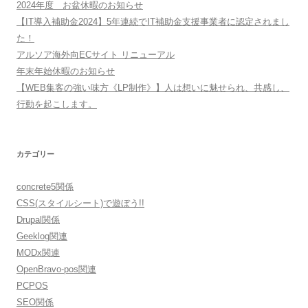
2024年度 お盆休暇のお知らせ
【IT導入補助金2024】5年連続でIT補助金支援事業者に認定されまし
た！
アルソア海外向ECサイト リニューアル
年末年始休暇のお知らせ
【WEB集客の強い味方《LP制作》】人は想いに魅せられ、共感し、
行動を起こします。
カテゴリー
concrete5関係
CSS(スタイルシート)で遊ぼう!!
Drupal関係
Geeklog関連
MODx関連
OpenBravo-pos関連
PCPOS
SEO関係