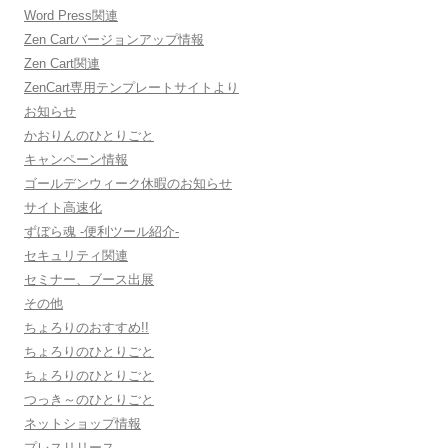
Word Press関連
Zen Cartバージョンアップ情報
Zen Cart関連
ZenCart専用テンプレートサイトより
お知らせ
かおりんのひとりごと
キャンペーン情報
ゴールデンウィーク休暇のお知らせ
サイト高速化
ずぼら魂 -便利ツール紹介-
セキュリティ関連
セミナー、ブース出展
その他
ちょろりのおすすめ!!
ちょろりのひとりごと
ちょろりのひとりごと
つっき～のひとりごと
ネットショップ情報
プレスリリース