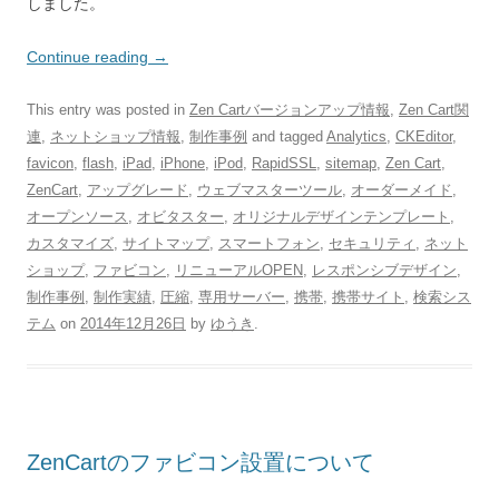
しました。
Continue reading
→
This entry was posted in
Zen Cartバージョンアップ情報
,
Zen Cart関
連
,
ネットショップ情報
,
制作事例
and tagged
Analytics
,
CKEditor
,
favicon
,
flash
,
iPad
,
iPhone
,
iPod
,
RapidSSL
,
sitemap
,
Zen Cart
,
ZenCart
,
アップグレード
,
ウェブマスターツール
,
オーダーメイド
,
オープンソース
,
オビタスター
,
オリジナルデザインテンプレート
,
カスタマイズ
,
サイトマップ
,
スマートフォン
,
セキュリティ
,
ネット
ショップ
,
ファビコン
,
リニューアルOPEN
,
レスポンシブデザイン
,
制作事例
,
制作実績
,
圧縮
,
専用サーバー
,
携帯
,
携帯サイト
,
検索シス
テム
on
2014年12月26日
by
ゆうき
.
ZenCartのファビコン設置について