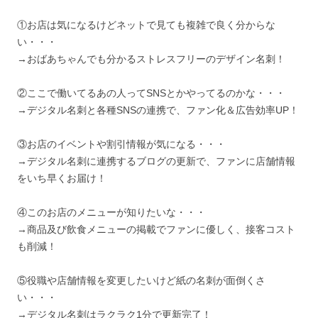
①お店は気になるけどネットで見ても複雑で良く分からな
い・・・
→おばあちゃんでも分かるストレスフリーのデザイン名刺！
②ここで働いてるあの人ってSNSとかやってるのかな・・・
→デジタル名刺と各種SNSの連携で、ファン化＆広告効率UP！
③お店のイベントや割引情報が気になる・・・
→デジタル名刺に連携するブログの更新で、ファンに店舗情報
をいち早くお届け！
④このお店のメニューが知りたいな・・・
→商品及び飲食メニューの掲載でファンに優しく、接客コスト
も削減！
⑤役職や店舗情報を変更したいけど紙の名刺が面倒くさ
い・・・
→デジタル名刺はラクラク1分で更新完了！